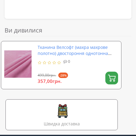
Ви дивилися
Тканина Велсофт (махра махрове
полотно) двостороння однотонна
260г/м2 ширина 210см Рожевий (TK-
0
0086)
499,00грн.
-28%
357,00грн.
Швидка доставка