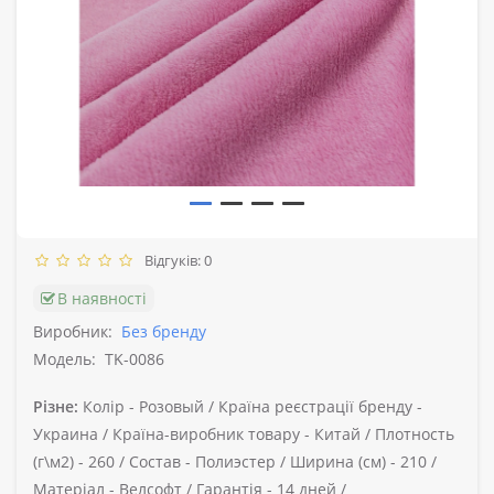
Відгуків: 0
В наявності
Виробник:
Без бренду
Модель:
TK-0086
Різне:
Колір -
Розовый /
Країна реєстрації бренду -
Украина /
Країна-виробник товару -
Китай /
Плотность
(г\м2) -
260 /
Состав -
Полиэстер /
Ширина (см) -
210 /
Матеріал -
Велсофт /
Гарантія -
14 дней /