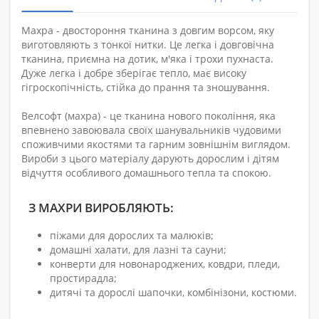
Махра - двостороння тканина з довгим ворсом, яку
виготовляють з тонкої нитки. Це легка і довговічна
тканина, приємна на дотик, м'яка і трохи пухнаста.
Дуже легка і добре зберігає тепло, має високу
гігроскопічність, стійка до прання та зношування.
Велсофт (махра) - це тканина нового покоління, яка
впевнено завоювала своїх шанувальників чудовими
споживчими якостями та гарним зовнішнім виглядом.
Вироби з цього матеріалу дарують дорослим і дітям
відчуття особливого домашнього тепла та спокою.
З МАХРИ ВИРОБЛЯЮТЬ:
піжами для дорослих та малюків;
домашні халати, для лазні та сауни;
конверти для новонароджених, ковдри, пледи,
простирадла;
дитячі та дорослі шапочки, комбінізони, костюми.