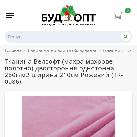
0
Головна
Швейні матеріали та обладнання
Тканини
Ткани
Тканина Велсофт (махра махрове
полотно) двостороння однотонна
260г/м2 ширина 210см Рожевий (TK-
0086)