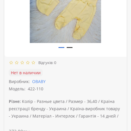
Відгуків: 0
Нет в наличии
Виробник:
OBABY
Модель:
422-110
Різне:
Колір -
Разные цвета /
Размер -
36,40 /
Країна
реєстрації бренду -
Украина /
Країна-виробник товару
-
Украина /
Матеріал -
Интерлок /
Гарантія -
14 дней /