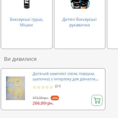
Боксерські груші,
Дитячі боксерські
Мішки
рукавички
Ви дивилися
Дитячий комплект (леля, повзуни,
шапочка) з інтерлоку для дівчаток
(хлопчиків) OBABY (422-110)
0
372,00грн.
-28%
266,00грн.