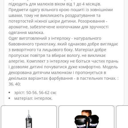
підходить для малюків віком від 1 до 4 місяців.
Предмети одягу вільного крою пошиті із зовнішніми
швами, тому не викликають роздратування та
потертостей ніжної шкіри дитини. Розорювання -
ароматне, забезпечене кнопочками для зручності
одягання малюка.
Одяг виготовлений з інтерлоку - натурального
бавовняного трикотажу, який однаково добре виглядає
з виворітного та лицьового боку. Матеріал добре
пропускає повітря та вбирає вологу, не викликає
алергію. Комплект з інтерлоку не боїться частих прань
і дозволяє дитині почуватися дуже комфортно. Модель
декорована дитячим малюнком і пропонується в
декількох варіантах фарбування - в пастельних тонах. :
36, 40;
зріст: 50-56, 56-62 см;
матеріал: інтерлок.