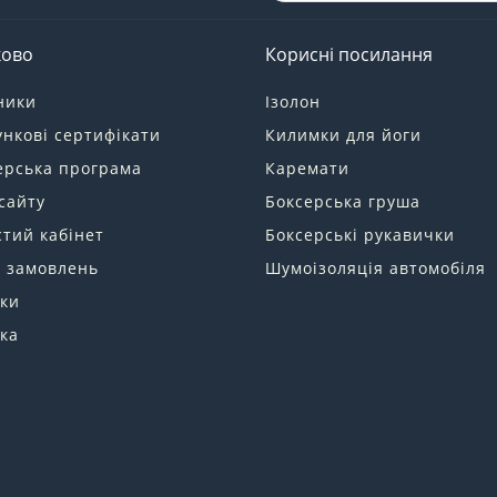
ково
Корисні посилання
ники
Ізолон
нкові сертифікати
Килимки для йоги
ерська програма
Каремати
сайту
Боксерська груша
тий кабінет
Боксерські рукавички
я замовлень
Шумоізоляція автомобіля
ки
ка