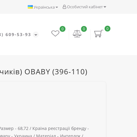
Особистий кабінет
Українська
0
0
0
8) 609-53-93
чиків) OBABY (396-110)
Размер -
68,72 /
Країна реєстрації бренду -
вару -
Украина /
Матеріал -
Интерлок /