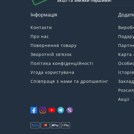
акції та знижки першими!
Інформація
Додат
Контакти
Вироб
Про нас
Подару
Повернення товару
Партн
Зворотній зв’язок
Карта 
Політика конфіденційності
Особис
Угода користувача
Історі
Співпраця з нами та дропшипінг
Заклад
Розсил
Акції