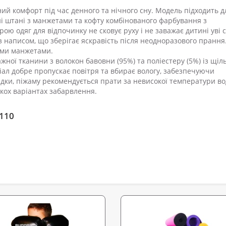
й комфорт під час денного та нічного сну. Модель підходить д
ні штані з манжетами та кофту комбінованого фарбування з
ю одяг для відпочинку не сковує руху і не заважає дитині уві с
 написом, що зберігає яскравість після неодноразового прання
ими манжетами.
жної тканини з волокон бавовни (95%) та поліестеру (5%) із щі
ал добре пропускає повітря та вбирає вологу, забезпечуючи
дки, піжаму рекомендується прати за невисокої температури во
ькох варіантах забарвлення.
110