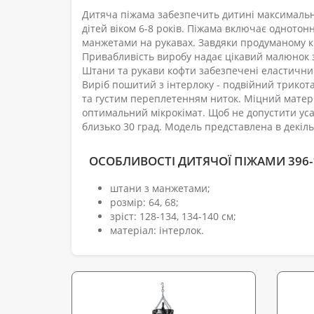
Дитяча піжама забезпечить дитині максимальни
дітей віком 6-8 років. Піжама включає однотон
манжетами на рукавах. Завдяки продуманому кро
Привабливість виробу надає цікавий малюнок з
Штани та рукави кофти забезпечені еластичн
Виріб пошитий з інтерлоку - подвійний трикота
та густим переплетенням ниток. Міцний матері
оптимальний мікрокімат. Щоб не допустити уса
близько 30 град. Модель представлена в декіл
ОСОБЛИВОСТІ ДИТЯЧОЇ ПІЖАМИ 396-
штани з манжетами;
розмір: 64, 68;
зріст: 128-134, 134-140 см;
матеріал: інтерлок.