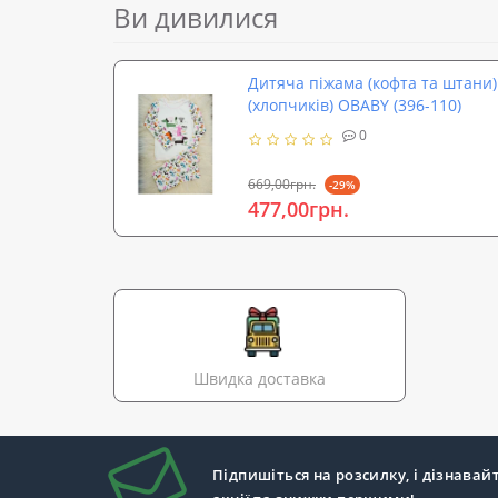
Ви дивилися
Дитяча піжама (кофта та штани) 
(хлопчиків) OBABY (396-110)
0
669,00грн.
-29%
477,00грн.
Швидка доставка
Підпишіться на розсилку, і дізнавай