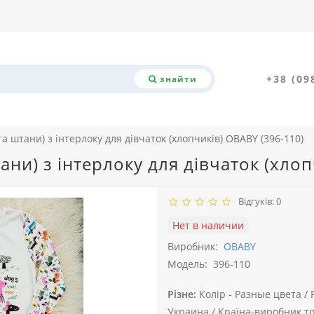
+38 (09
знайти
а штани) з інтерлоку для дівчаток (хлопчиків) OBABY (396-110)
ани) з інтерлоку для дівчаток (хлоп
Відгуків: 0
Нет в наличии
Виробник:
OBABY
Модель:
396-110
Різне:
Колір -
Разные цвета /
Украина /
Країна-виробник то