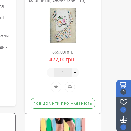
(хлопчиків) OBABY (396-110)
ля
ні.
.
льним
ди -
669,00грн.
477,00грн.
0
ПОВІДОМИТИ ПРО НАЯВНІСТЬ
0
0