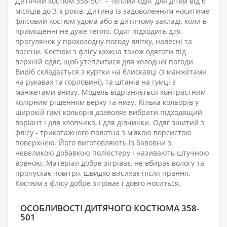
Дитячий костюм 358-501 – теплий одяг для дітей від 6
місяців до 3-х років. Дитина із задоволенням носитиме
флісовий костюм удома або в дитячому закладі, коли в
приміщенні не дуже тепло. Одяг підходить для
прогулянок у прохолодну погоду влітку, навесні та
восени. Костюм з флісу можна також одягати під
верхній одяг, щоб утеплитися для холодної погоди.
Виріб складається з куртки на блискавці (з манжетами
на рукавах та горловині), та штанів на гумці з
манжетами внизу. Модель відрізняється контрастним
колірним рішенням верху та низу. Кілька кольорів у
широкій гамі кольорів дозволяє вибрати підходящий
варіант і для хлопчика, і для дівчинки. Одяг зшитий з
флісу - трикотажного полотна з м'якою ворсистою
поверхнею. Його виготовляють із бавовни з
невеликою добавкою поліестеру і називають штучною
вовною. Матеріал добре зігріває, не вбирає вологу та
пропускає повітря, швидко висихає після прання.
Костюм з флісу добре зігріває і довго носиться.
ОСОБЛИВОСТІ ДИТЯЧОГО КОСТЮМА 358-
501