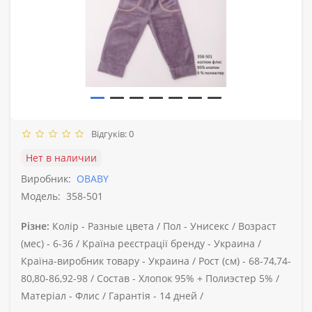
Відгуків: 0
Нет в наличии
Виробник:
OBABY
Модель:
358-501
Різне:
Колір -
Разные цвета /
Пол -
Унисекс /
Возраст
(мес) -
6-36 /
Країна реєстрації бренду -
Украина /
Країна-виробник товару -
Украина /
Рост (см) -
68-74,74-
80,80-86,92-98 /
Состав -
Хлопок 95% + Полиэстер 5% /
Матеріал -
Флис /
Гарантія -
14 дней /