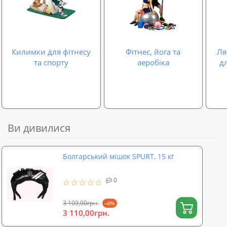
Килимки для фітнесу
Фітнес, йога та
Ля
та спорту
аеробіка
дл
Ви дивилися
Болгарський мішок SPURT, 15 кг
0
3 109,00грн.
--0%
3 110,00грн.