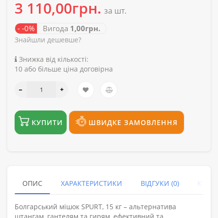
3 110,00грн.
за шт.
- -0%
Вигода
1,00грн.
Знайшли дешевше?
Знижка від кількості:
10 або більше ціна договірна
КУПИТИ
ШВИДКЕ ЗАМОВЛЕННЯ
ОПИС
ХАРАКТЕРИСТИКИ
ВІДГУКИ (0)
КУПУ
Болгарський мішок SPURT, 15 кг – альтернатива
штангам, гантелям та гирям, ефективний та