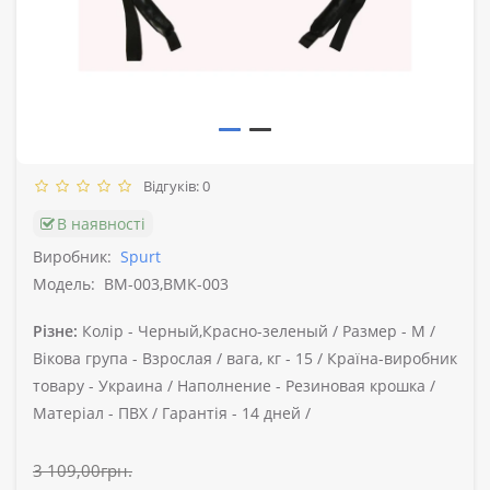
Відгуків: 0
В наявності
Виробник:
Spurt
Модель:
BM-003,BMK-003
Різне:
Колір -
Черный,Красно-зеленый /
Размер -
М /
Вікова група -
Взрослая /
вага, кг -
15 /
Країна-виробник
товару -
Украина /
Наполнение -
Резиновая крошка /
Матеріал -
ПВХ /
Гарантія -
14 дней /
3 109,00грн.