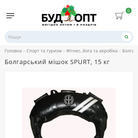
0
Головна
Спорт та туризм
Фітнес, йога та аеробіка
Болгар
Болгарський мішок SPURT, 15 кг