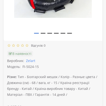
Відгуків: 0
В наявності
Виробник:
Zelart
Модель:
FI-5024-15
Різне:
Тип -
Болгарский мешок /
Колір -
Разные цвета /
Довжина (см) -
68 /
вага, кг -
15 /
Країна реєстрації
бренду -
Китай /
Країна-виробник товару -
Китай /
Матеріал -
ПВХ /
Гарантія -
14 дней /