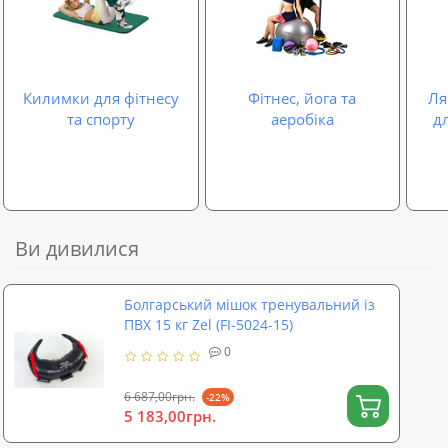
Килимки для фітнесу
Фітнес, йога та
Ля
та спорту
аеробіка
дл
Ви дивилися
Болгарський мішок тренувальний із
ПВХ 15 кг Zel (FI-5024-15)
0
6 687,00грн.
-22%
5 183,00грн.