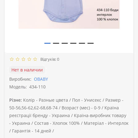
Відгуків: 0
Нет в наличии
Виробник:
OBABY
Модель:
434-110
Різне:
Колір -
Разные цвета /
Пол -
Унисекс /
Размер -
50-56,56-62,62-68,68-74 /
Возраст (мес) -
0-9 /
Країна
реєстрації бренду -
Украина /
Країна-виробник товару
-
Украина /
Состав -
Хлопок 100% /
Матеріал -
Интерлок
/
Гарантія -
14 дней /