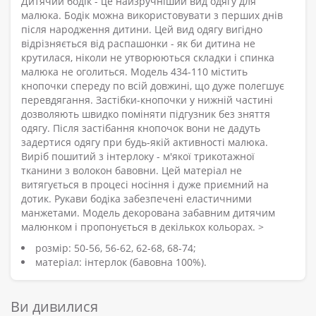
Дитячий бодік - це найзручніший вид одягу для
малюка. Бодік можна використовувати з перших днів
після народження дитини. Цей вид одягу вигідно
відрізняється від распашонки - як би дитина не
крутилася, ніколи не утворюються складки і спинка
малюка не оголиться. Модель 434-110 містить
кнопочки спереду по всій довжині, що дуже полегшує
перевдягання. Застібки-кнопочки у нижній частині
дозволяють швидко поміняти підгузник без зняття
одягу. Після застібання кнопочок вони не дадуть
задертися одягу при будь-якій активності малюка.
Виріб пошитий з інтерлоку - м'якої трикотажної
тканини з волокон бавовни. Цей матеріал не
витягується в процесі носіння і дуже приємний на
дотик. Рукави бодіка забезпечені еластичними
манжетами. Модель декорована забавним дитячим
малюнком і пропонується в декількох кольорах. >
розмір: 50-56, 56-62, 62-68, 68-74;
матеріал: інтерлок (бавовна 100%).
Ви дивилися