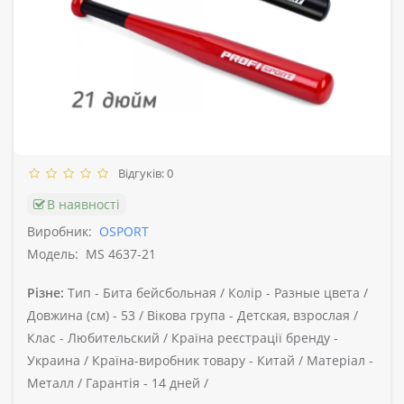
Відгуків: 0
В наявності
Виробник:
OSPORT
Модель:
MS 4637-21
Різне:
Тип -
Бита бейсбольная /
Колір -
Разные цвета /
Довжина (см) -
53 /
Вікова група -
Детская, взрослая /
Клас -
Любительский /
Країна реєстрації бренду -
Украина /
Країна-виробник товару -
Китай /
Матеріал -
Металл /
Гарантія -
14 дней /