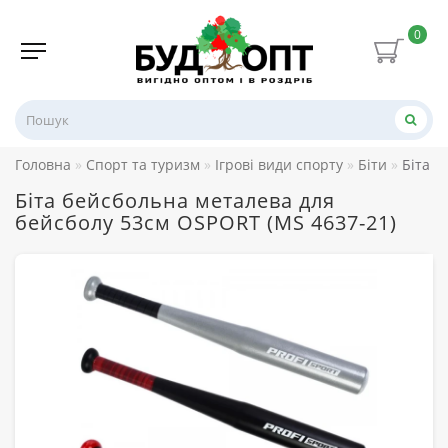
0
Головна
Спорт та туризм
Ігрові види спорту
Біти
Біта б
Біта бейсбольна металева для
бейсболу 53см OSPORT (MS 4637-21)