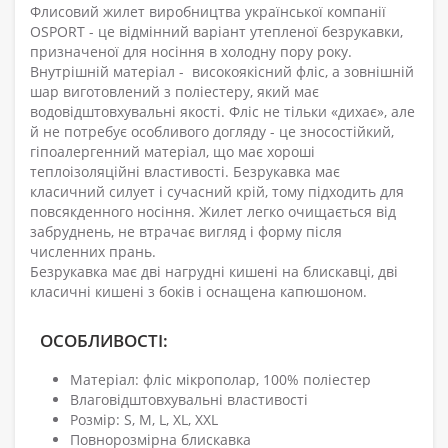
Флисовий жилет виробництва української компанії
OSPORT - це відмінний варіант утепленої безрукавки,
призначеної для носіння в холодну пору року.
Внутрішній матеріал - високоякісний фліс, а зовнішній
шар виготовлений з поліестеру, який має
водовідштовхувальні якості. Фліс не тільки «дихає», але
й не потребує особливого догляду - це зносостійкий,
гіпоалергенний матеріал, що має хороші
теплоізоляційні властивості. Безрукавка має
класичний силует і сучасний крій, тому підходить для
повсякденного носіння. Жилет легко очищається від
забруднень, не втрачає вигляд і форму після
численних прань.
Безрукавка має дві нагрудні кишені на блискавці, дві
класичні кишені з боків і оснащена капюшоном.
ОСОБЛИВОСТІ:
Матеріал: фліс мікрополар, 100% поліестер
Влаговідштовхувальні властивості
Розмір: S, M, L, XL, XXL
Повнорозмірна блискавка