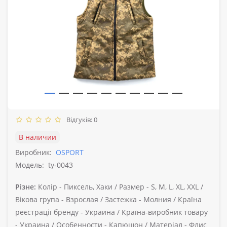
Відгуків: 0
В наличии
Виробник:
OSPORT
Модель:
ty-0043
Різне:
Колір -
Пиксель, Хаки /
Размер -
S, M, L, XL, XXL /
Вікова група -
Взрослая /
Застежка -
Молния /
Країна
реєстрації бренду -
Украина /
Країна-виробник товару
-
Украина /
Особенности -
Капюшон /
Матеріал -
Флис