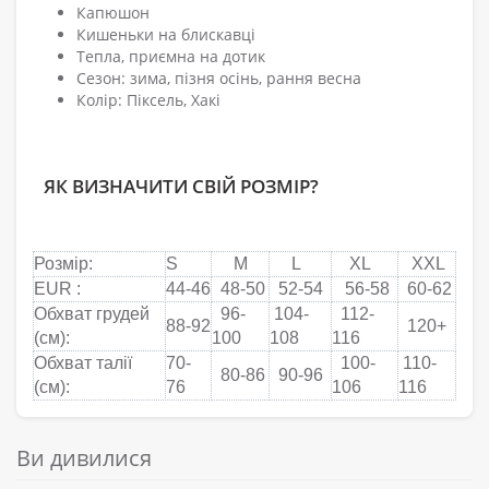
Капюшон
Кишеньки на блискавці
Тепла, приємна на дотик
Сезон: зима, пізня осінь, рання весна
Колір: Піксель, Хакі
ЯК ВИЗНАЧИТИ СВІЙ РОЗМІР?
Розмір:
S
M
L
XL
XXL
EUR :
44-46
48-50
52-54
56-58
60-62
Обхват грудей
96-
104-
112-
88-92
120+
(см):
100
108
116
Обхват талії
70-
100-
110-
80-86
90-96
(см):
76
106
116
Ви дивилися