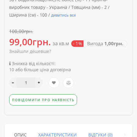
виробник товару -
Украина /
Товщина (мм) -
2 /
Ширина (см) -
100 /
дивитись все
100,00грн.
99,00грн.
за кв.м
- 1%
Вигода
1,00грн.
Знайшли дешевше?
Знижка від кількості:
10 або більше ціна договірна
ПОВІДОМИТИ ПРО НАЯВНІСТЬ
ОПИС
ХАРАКТЕРИСТИКИ
ВІДГУКИ (0)
КУПУ