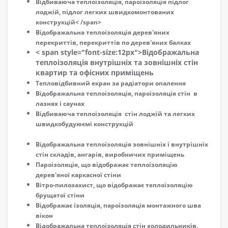
Відбиваюча теплоізоляція, пароізоляція підлог
лоджій, підлог легких швидкомонтованих
конструкцій
< /span>
Відображальна теплоізоляція дерев'яних
перекриттів, перекриттів по дерев'яних балках
< span style="font-size:12px">
Відображальна
теплоізоляція внутрішніх та зовнішніх стін
квартир та офісних приміщень
Тепловідбивний екран за радіатори опалення
Відображальна теплоізоляція, пароізоляція стін в
лазнях і саунах
Відбиваюча теплоізоляція стін лоджій та легких
швидкобудуюємі конструкцій
Відображальна теплоізоляція зовнішніх і внутрішніх
стін складів, ангарів, виробничих приміщень
Пароізоляція, що відображає теплоізоляцію
дерев'яної каркасної стіни
Вітро-пилозахист, що відображає теплоізоляцію
брущатої стіни
Відображає ізоляція, пароізоляція монтажного шва
вікон
Відображальна теплоізоляція стін холодильників,