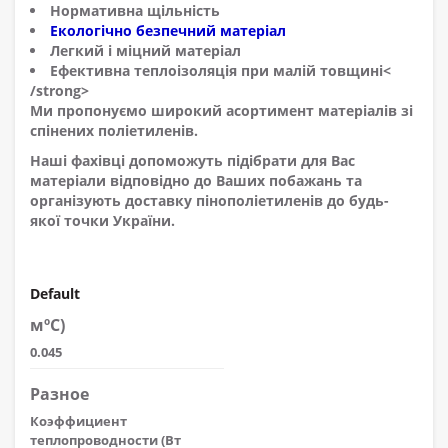
Нормативна щільність
Екологічно безпечний матеріал
Легкий і міцний матеріал
Ефективна теплоізоляція при малій товщині<
/strong>
Ми пропонуємо широкий асортимент матеріалів зі
спінених поліетиленів.
Наші фахівці допоможуть підібрати для Вас
матеріали відповідно до Ваших побажань та
організують доставку пінополіетиленів до будь-
якої точки України.
Default
мºС)
0.045
Разное
Коэффициент
теплопроводности (Вт