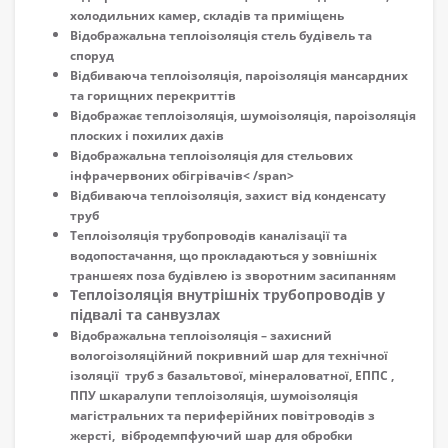
холодильних камер, складів та приміщень
Відображальна теплоізоляція стель будівель та
споруд
Відбиваюча теплоізоляція, пароізоляція мансардних
та горищних перекриттів
Відображає теплоізоляція, шумоізоляція, пароізоляція
плоских і похилих дахів
Відображальна теплоізоляція для стельових
інфрачервоних обігрівачів
< /span>
Відбиваюча теплоізоляція, захист від конденсату
труб
Теплоізоляція трубопроводів каналізації та
водопостачання, що прокладаються у зовнішніх
траншеях поза будівлею із зворотним засипанням
Теплоізоляція внутрішніх трубопроводів у
підвалі та санвузлах
Відображальна теплоізоляція – захисний
вологоізоляційний покривний шар для технічної
ізоляції труб з базальтової, мінераловатної, ЕППС ,
ППУ шкаралупи теплоізоляція, шумоізоляція
магістральних та периферійних повітроводів з
жерсті, вібродемпфуючий шар для обробки