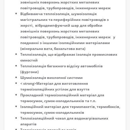
зовнішніх поверхонь жорстких металевих
повітроводів, трубопроводів, інженерних мереж
Відбиваюча теплоізоляція, шумоізоляція
магістральних та периферійних повітроводів з
жерсті, вібродемпфуючий шар для обробки
зовнішніх поверхонь жорстких металевих
повітроводів, трубопроводів, інженерних мереж у
поєднанні з іншими ізоляційними матеріалами
(мінеральна вата, базальтова вата)
Теплоізоляція, що відображає ізоляція промислових
ємностей
Теплоізоляція багажного відсіку автомобілів
(фургони)
Шумоізоляція вихлопної системи
< strong>Матеріал для виготовлення
термоізоляційних устілок для взуття
Прокладний термоізоляційний матеріал для
термосумок, сумок-холодильників та т.п.
Ізоляційний матеріал для термопакетів, термобоксів,
термосумок, сумок-холодильників
Теплоізоляційний чохол для водонагрівальних
апаратів
Теплоізоляція дверей та воріт