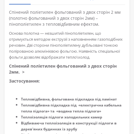
Спінений поліетилен фольгований з двох сторін 2 мм
(полотно фольгований з двох сторін 2мм) –
пінополіетилен з тепловідбивним ефектом.
Основа полотна — незшитий пінополіетилен, що
отримується методом екструзії з наповненням газоподібних
речовин. Дві сторони пінополіетилену дубльовані тонкою
полірованою алюмінієвою фольгою. Наявність спеціальної
фольги дозволяє відображати тепло\холод.
Спінений поліетилен фольгований з двох сторін
2мм. >
Застосування:
Тепловідбивна, фольгована підкладка під ламінат
Тепловідбивна підкладка під «електрична кабельна
тепла підлога» та «водяна тепла підлога»
Теплоізоляція підлоги холодильних камер
Відбиваюча теплоізоляція в конструкції підлоги в
дерев'яних будинках із зрубу