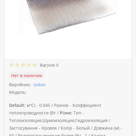
Відгуків: 0
Нет в наличии
Виробник:
Izolon
Модель:
Default:
мºС) -
0.045 /
Разное -
Коэффициент
теплопроводности (Вт /
Різне:
Тип -
Теплоизоляция,Шумоизоляция,Гидроизоляция /
Застосування -
Кровля /
Колір -
Белый /
Довжина (м) -
50 /
Водопоглощение,не более (%) -
1 /
Країна-