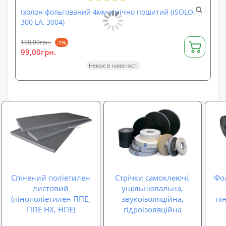
Ізолон фольгований 4мм хімічно пошитий (ISOLON
Сп
300 LA, 3004)
(Н
100,00грн.
100
-1%
99,00грн.
99
Немає в наявності
Спінений поліетилен
Стрічки самоклеючі,
Фо
листовий
ущільнювальна,
(пінополіетилен ППЕ,
звукоізоляційна,
пі
ППЕ НХ, НПЕ)
гідроізоляційна