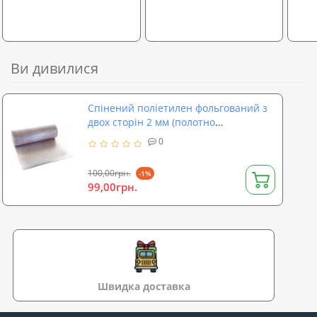
Ви дивилися
Спінений поліетилен фольгований з
двох сторін 2 мм (полотно
фольгований з двох сторін 2мм)
0
100,00грн.
-1%
99,00грн.
Швидка доставка