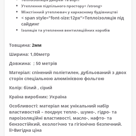
Утеплення підпільного простору< /strong>
Міжстінний утеплювач у каркасному будівництві
< span style="font-size:12px">
Теплоізоляція під
сайдинг
Ізоляція та утеплення вентиляційних коробів
Товщина:
2мм
Ширина:
1,00метр
Довжина:
; 50 метрів
Матеріал:
спінений поліетилен, дубльований з двох
сторін спеціальною алюмінієвою фольгою
Колір:
білий , сірий
Країна виробник: Україна
Особливості:
матеріал має унікальний набір
властивостей – поєднує тепло-, шумо-, гідро- та
пароізоляційні властивості, масло-, нафто- та
бензостійкий, екологічно та гігієнічно безпечний.
li>
Вигідна ціна