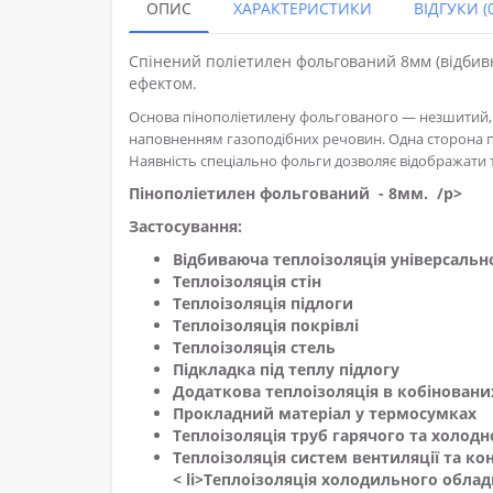
ОПИС
ХАРАКТЕРИСТИКИ
ВІДГУКИ (0
Спінений поліетилен фольгований 8мм (відбивн
ефектом.
Основа пінополіетилену фольгованого — незшитий, г
наповненням газоподібних речовин. Одна сторона 
Наявність спеціально фольги дозволяє відображати 
Пінополіетилен фольгований - 8мм. /p>
Застосування:
Відбиваюча теплоізоляція універсальн
Теплоізоляція стін
Теплоізоляція підлоги
Теплоізоляція покрівлі
Теплоізоляція стель
Підкладка під теплу підлогу
Додаткова теплоізоляція в кобіновани
Прокладний матеріал у термосумках
Теплоізоляція труб гарячого та холод
Теплоізоляція систем вентиляції та к
< li>
Теплоізоляція холодильного облад