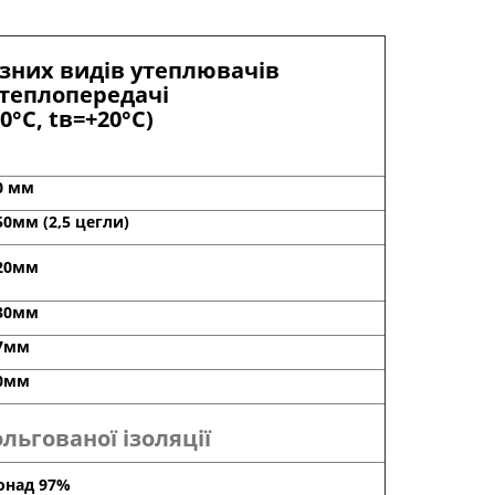
ізних видів утеплювачів
 теплопередачі
0°C, tв=+20°С)
0 мм
50мм (2,5 цегли)
20мм
30мм
7мм
0мм
ьгованої ізоляції
онад 97%