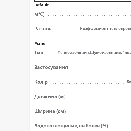
Default
мºС)
Разное
Коэффициент теплопрово
Різне
Тип
Теплоизоляция,Шумоизоляция,Гид
Застосування
Колір
Б
Довжина (м)
Ширина (см)
Водопоглощение,не более (%)