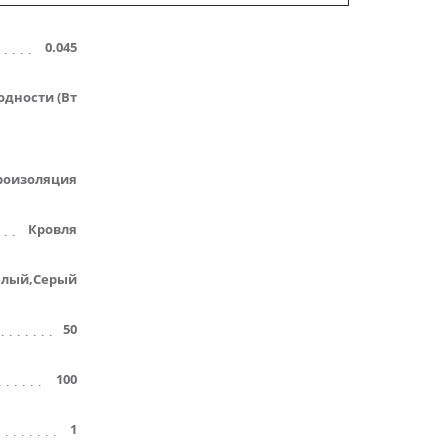
0.045
дности (Вт
роизоляция
Кровля
елый,Серый
50
100
1