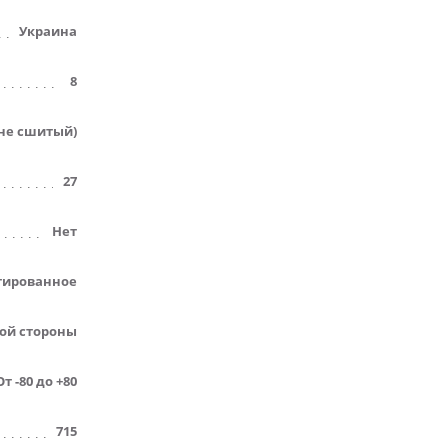
Украина
8
не сшитый)
27
Нет
гированное
ной стороны
От -80 до +80
715