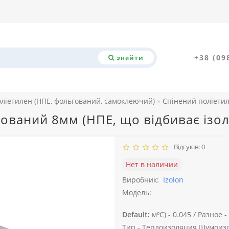
+38 (09
знайти
оліетилен (НПЕ, фольгований, самоклеючий)
Спінений поліетил
ований 8мм (НПЕ, що відбиває ізол
Відгуків: 0
Нет в наличии
Виробник:
Izolon
Модель:
Default:
мºС) -
0.045 /
Разное -
Тип -
Теплоизоляция,Шумоизо