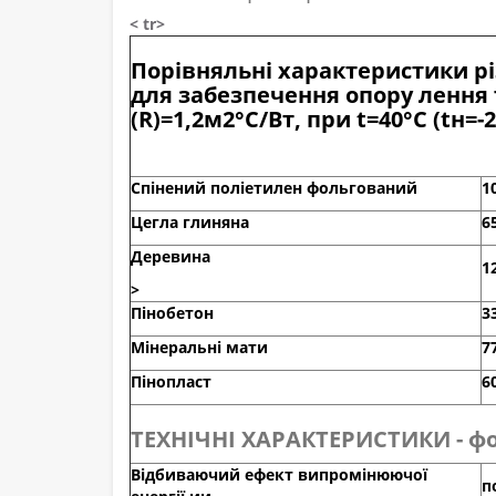
< tr>
Порівняльні характеристики р
для забезпечення опору лення
(R)=1,2м2°С/Вт, при t=40°C (tн=-2
Спінений поліетилен фольгований
1
Цегла глиняна
6
Деревина
1
>
Пінобетон
3
Мінеральні мати
7
Пінопласт
6
ТЕХНІЧНІ ХАРАКТЕРИСТИКИ - фол
Відбиваючий ефект випромінюючої
п