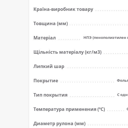
Країна-виробник товару
Товщина (мм)
Матеріал
НПЭ (пенополиэтилен 
Щільність матеріалу (кг/м3)
Липкий шар
Покрытие
Фоль
Тип покрытия
С од
Температура применения (ºС)
Диаметр рулона (мм)