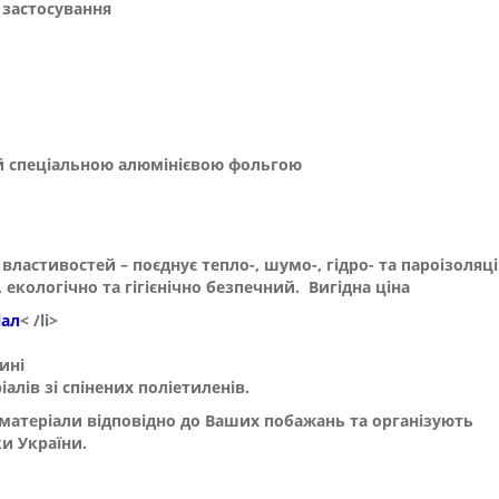
 застосування
й спеціальною алюмінієвою фольгою
властивостей – поєднує тепло-, шумо-, гідро- та пароізоляці
, екологічно та гігієнічно безпечний.
Вигідна ціна
іал
< /li>
ині
ів зі спінених поліетиленів.
 матеріали відповідно до Ваших побажань та організують
ки України.