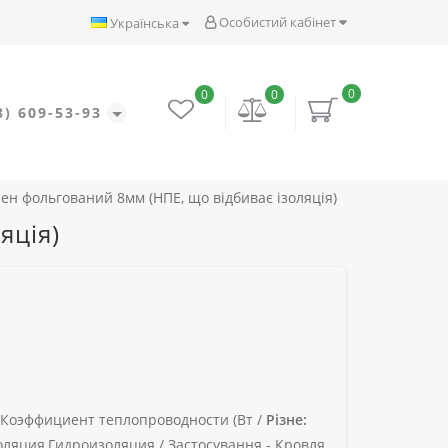
Особистий кабінет
Українська
0
0
0
8) 609-53-93
ен фольгований 8мм (НПЕ, що відбиває ізоляція)
яція)
Коэффициент теплопроводности (Вт /
Різне:
ляция,Гидроизоляция /
Застосування -
Кровля