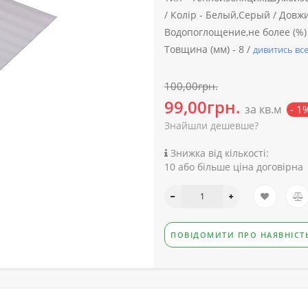
/
Колір -
Белый,Серый /
Довжи
Водопоглощение,не более (%) 
Товщина (мм) -
8 /
дивитись вс
100,00грн.
99,00грн.
за кв.м
- 1
Знайшли дешевше?
Знижка від кількості:
10 або більше ціна договірна
ПОВІДОМИТИ ПРО НАЯВНІСТ