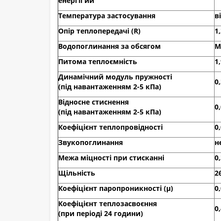
енергії ии
Температура застосування
в
Опір теплопередачі (R)
1
Водопоглинання за обсягом
М
Питома теплоємність
1
Динамічний модуль пружності
0
(під навантаженням 2-5 кПа)
Відносне стиснення
0,
(під навантаженням 2-5 кПа)
Коефіцієнт теплопровідності
0
Звукопоглинання
н
Межа міцності при стисканні
0
Щільність
2
Коефіцієнт паропроникності (µ)
0
Коефіцієнт теплозасвоєння
0
(при періоді 24 години)