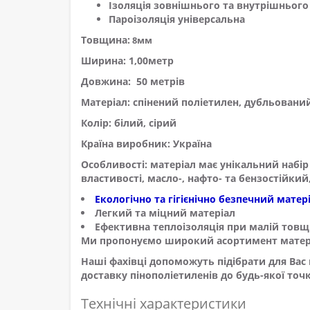
Ізоляція зовнішнього та внутрішнього
Пароізоляція універсальна
Товщина:
8мм
Ширина:
1,00метр
Довжина:
50 метрів
Матеріал:
спінений поліетилен, дубльовани
Колір:
білий, сірий
Країна виробник: Україна
Особливості:
матеріал має унікальний набір 
властивості, масло-, нафто- та бензостійкий
Екологічно та гігієнічно безпечний матер
Легкий та міцний матеріал
Ефективна теплоізоляція при малій товщ
Ми пропонуємо широкий асортимент матеріал
Наші фахівці допоможуть підібрати для Вас
доставку пінополіетиленів до будь-якої точ
Технічні характеристики