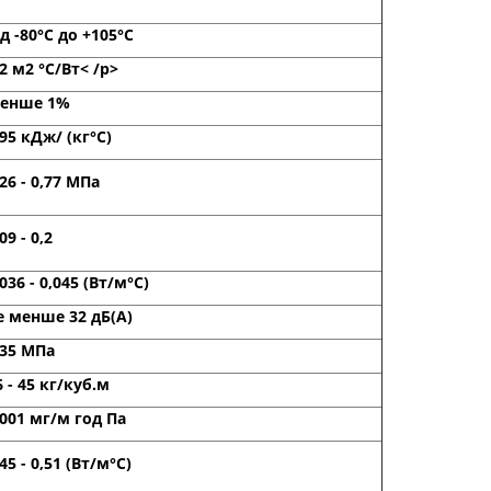
ід -80°С до +105°С
,2 м2 °С/Вт< /p>
енше 1%
,95 кДж/ (кг°С)
,26 - 0,77 МПа
09 - 0,2
,036 - 0,045 (Bт/м°С)
е менше 32 дБ(А)
,35 МПа
6 - 45 кг/куб.м
,001 мг/м год Па
,45 - 0,51 (Bт/м°С)