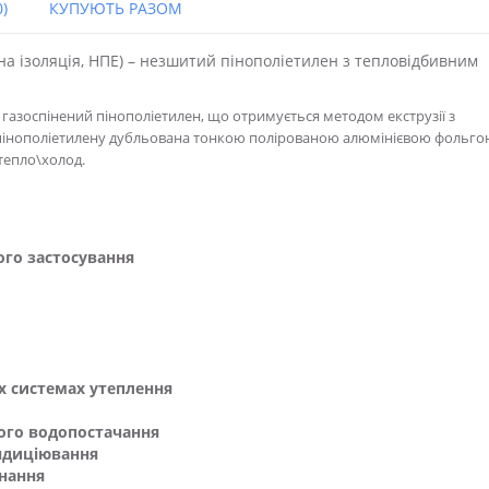
)
КУПУЮТЬ РАЗОМ
а ізоляція, НПЕ) – незшитий пінополіетилен з тепловідбивним
азоспінений пінополіетилен, що отримується методом екструзії з
пінополіетилену дубльована тонкою полірованою алюмінієвою фольго
тепло\холод.
ого застосування
х системах утеплення
ного водопостачання
ондиціювання
нання