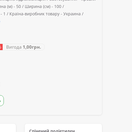
на (м) -
50 /
Ширина (см) -
100 /
-
1 /
Країна-виробник товару -
Украина /
е
%
Вигода
1,00грн.
Ь
Спінений поліетилен