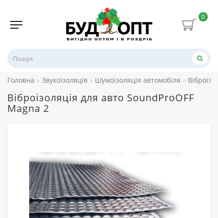
0
Головна
Звукоізоляція
Шумоізоляція автомобіля
Віброізо
Віброізоляція для авто SoundProOFF
Magna 2