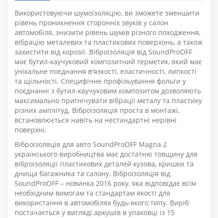
Використовуючи шумоізоляцію, ви зможете зменшити
рівень проникнення сторонніх звуків у салон
автомобіля, знизити рівень шумів різного походження,
вібрацію металевих та пластикових поверхонь, а також
захистити від корозії. Віброізоляція від SoundProOFF
має бутил-каучуковий композитний герметик, який має
унікальне поєднання в'язкості, еластичності, липкості
та щільності. Специфічне профільування фольги у
поєднанні з бутил-каучуковим композитом дозволяють
максимально пригнічувати вібрації металу та пластику
різних амплітуд. Віброізоляція проста в монтажі,
встановлюється навіть на нестандартні нерівні
поверхні.
Віброізоляція для авто SoundProOFF Magna 2
українського виробництва має достатню товщину для
віброізоляції пластикових деталей кузова, кришки та
днища багажника та салону. Віброізоляція від
SoundProOFF – новинка 2016 року, яка відповідає всім
необхідним вимогам та стандартам якості для
використання в автомобілях будь-якого типу. Виріб
постачається у вигляді аркушів в упаковці із 15