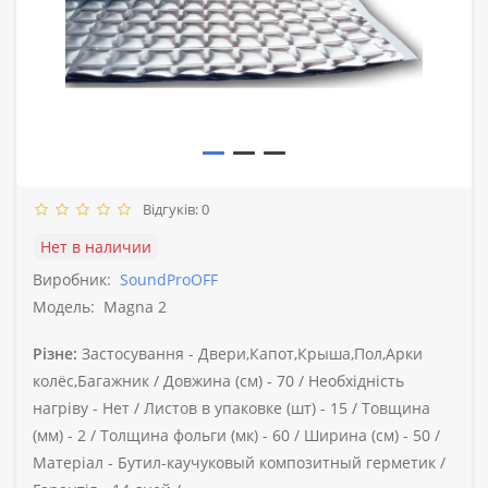
Відгуків: 0
Нет в наличии
Виробник:
SoundProOFF
Модель:
Magna 2
Різне:
Застосування -
Двери,Капот,Крыша,Пол,Арки
колёс,Багажник /
Довжина (см) -
70 /
Необхідність
нагріву -
Нет /
Листов в упаковке (шт) -
15 /
Товщина
(мм) -
2 /
Толщина фольги (мк) -
60 /
Ширина (см) -
50 /
Матеріал -
Бутил-каучуковый композитный герметик /