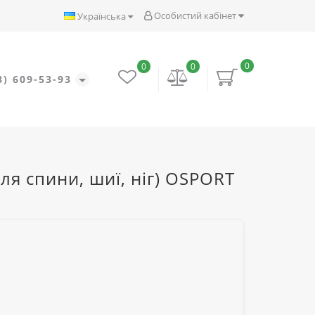
Особистий кабінет
Українська
0
0
0
8) 609-53-93
я спини, шиї, ніг) OSPORT