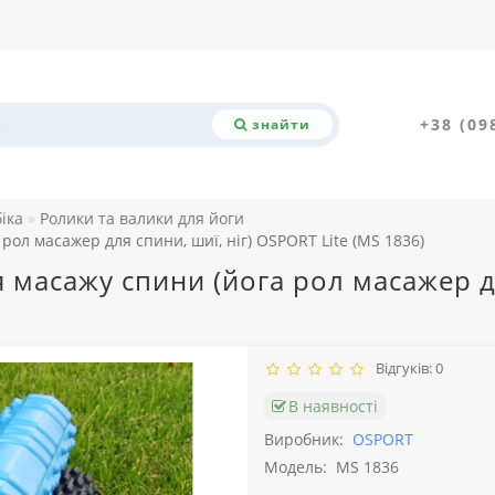
+38 (09
знайти
біка
Ролики та валики для йоги
ол масажер для спини, шиї, ніг) OSPORT Lite (MS 1836)
 масажу спини (йога рол масажер дл
Відгуків: 0
В наявності
Виробник:
OSPORT
Модель:
MS 1836