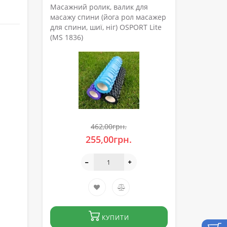
Масажний ролик, валик для
масажу спини (йога рол масажер
для спини, шиї, ніг) OSPORT Lite
(MS 1836)
462,00грн.
255,00грн.
КУПИТИ