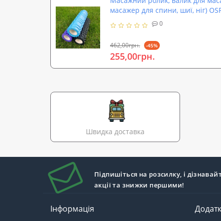
Масажний ролик, валик для мас
масажер для спини, шиї, ніг) OS
0
462,00грн.
-45%
255,00грн.
Швидка доставка
Підпишіться на розсилку, і дізнавай
акції та знижки першими!
Інформація
Додат