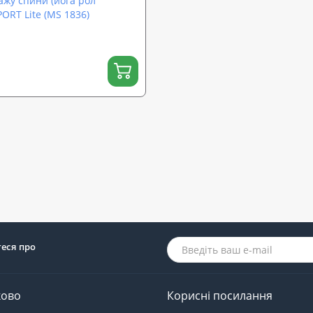
ажу спини (йога рол
PORT Lite (MS 1836)
теся про
ково
Корисні посилання