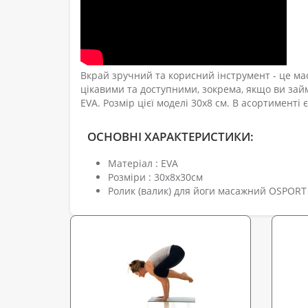
Вкрай зручний та корисний інструмент - це ма
цікавими та доступними, зокрема, якщо ви зай
EVA. Розмір цієї моделі 30x8 см. В асортименті є
ОСНОВНІ ХАРАКТЕРИСТИКИ:
Матеріал : EVA
Розміри : 30х8х30см
Ролик (валик) для йоги масажний OSPORT