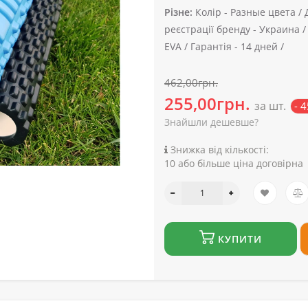
Різне:
Колір -
Разные цвета /
реєстрації бренду -
Украина 
EVA /
Гарантія -
14 дней /
462,00грн.
255,00грн.
за шт.
- 
Знайшли дешевше?
Знижка від кількості:
10 або більше ціна договірна
КУПИТИ