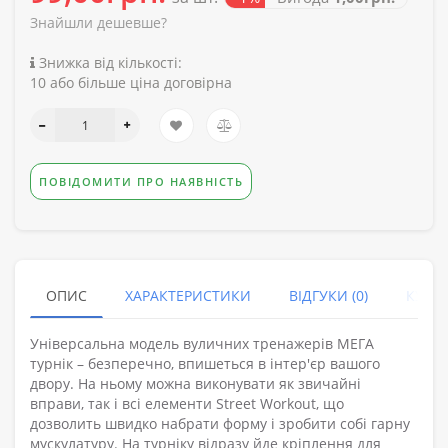
Знайшли дешевше?
Знижка від кількості:
10 або більше ціна договірна
ПОВІДОМИТИ ПРО НАЯВНІСТЬ
ОПИС
ХАРАКТЕРИСТИКИ
ВІДГУКИ (0)
КУПУ
Універсальна модель вуличних тренажерів МЕГА
турнік – безперечно, впишеться в інтер'єр вашого
двору. На ньому можна виконувати як звичайні
вправи, так і всі елементи Street Workout, що
дозволить швидко набрати форму і зробити собі гарну
мускулатуру. На турніку відразу йде кріплення для