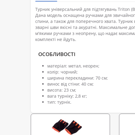
Турник універсальний для підтягувань Triton (Be
Дана модель оснащена ручками для звичайного 
спини, а також для поперечного хвата. Турник 
зварні шви якісні та акуратні. Максимальне д
м'якими ручками з неопрену, що надає максима
комплекті не йдуть.
ОСОБЛИВОСТІ
матеріал: метал, неорен;
колір: чорний;
ширина перекладини: 70 см;
винос від стіни: 40 см;
висота: 23 см;
вага турніку: 2,8 кг;
тип: турнік.