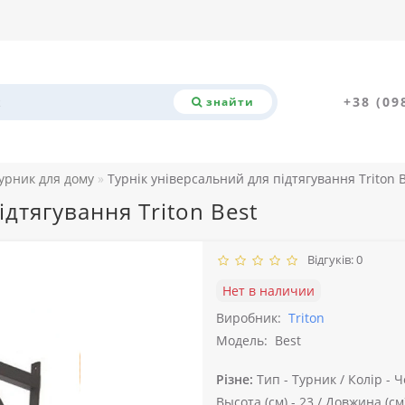
+38 (09
знайти
урник для дому
Турнік універсальний для підтягування Triton 
ідтягування Triton Best
Відгуків: 0
Нет в наличии
Виробник:
Triton
Модель:
Best
Різне:
Тип -
Турник /
Колір -
Ч
Высота (см) -
23 /
Довжина (см)