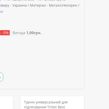
овару -
Украина /
Матеріал -
Металл,Неопрен /
се
- -0%
Вигода
1,00грн.
Ь
Турнік універсальний для
підтягування Triton Best