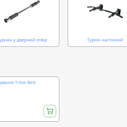
урник у дверний отвір
Турнік настінний
ування Triton Best