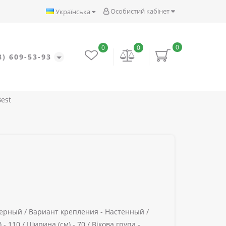
Особистий кабінет
Українська
0
0
0
8) 609-53-93
Best
ерный /
Вариант крепления -
Настенный /
 -
110 /
Ширина (см) -
70 /
Вікова група -