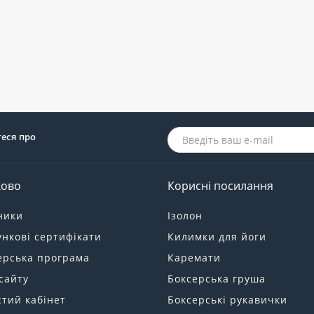
теся про
ково
Корисні посилання
ники
Ізолон
нкові сертифікати
Килимки для йоги
ерська програма
Каремати
сайту
Боксерська груша
тий кабінет
Боксерські рукавички