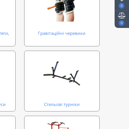
0
0
тяги,
Гравітаційні черевики
уси
Стельові турніки