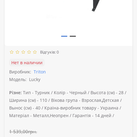
Відгуків: 0
Нет в наличии
Виробник:
Triton
Модель:
Lucky
Різне:
Тип -
Турник /
Колір -
Черный /
Высота (см) -
28 /
Ширина (см) -
110 /
Вікова група -
Взрослая,Детская /
Вынос (см) -
40 /
Країна-виробник товару -
Украина /
Матеріал -
Металл,Неопрен /
Гарантія -
14 дней /
1 539,00грн.