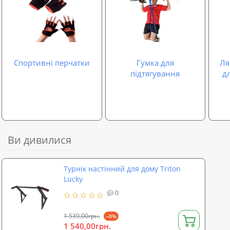
Спортивні перчатки
Гумка для
Ля
підтягування
дл
Ви дивилися
Турнік настінний для дому Triton
Lucky
0
1 539,00грн.
--0%
1 540,00грн.