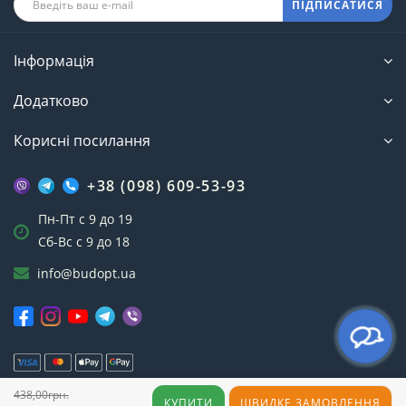
ПІДПИСАТИСЯ
Інформація
Додатково
Корисні посилання
+38 (098) 609-53-93
Пн-Пт с 9 до 19
Сб-Вс с 9 до 18
info@budopt.ua
438,00грн.
Інтернет-магазин БудОпт™ © 2023
КУПИТИ
ШВИДКЕ ЗАМОВЛЕННЯ