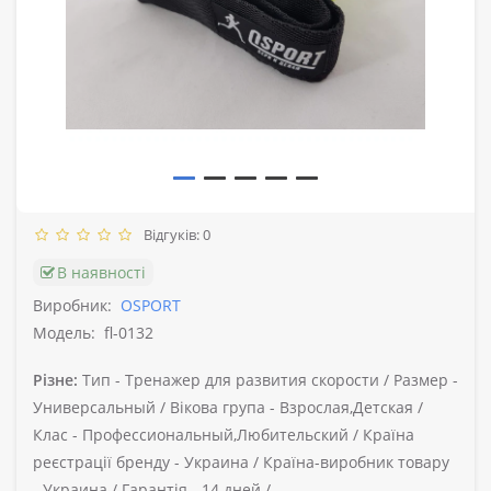
Відгуків: 0
В наявності
Виробник:
OSPORT
Модель:
fl-0132
Різне:
Тип -
Тренажер для развития скорости /
Размер -
Универсальный /
Вікова група -
Взрослая,Детская /
Клас -
Профессиональный,Любительский /
Країна
реєстрації бренду -
Украина /
Країна-виробник товару
-
Украина /
Гарантія -
14 дней /