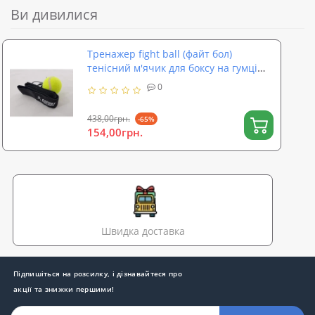
Ви дивилися
Тренажер fight ball (файт бол)
тенісний м'ячик для боксу на гумці
OSPORT Light (fl-0132)
0
438,00грн.
-65%
154,00грн.
Швидка доставка
Підпишіться на розсилку, і дізнавайтеся про
акції та знижки першими!