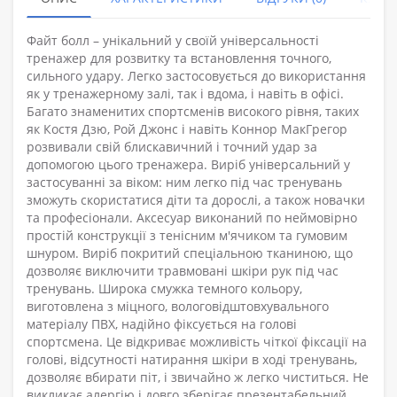
Файт болл – унікальний у своїй універсальності
тренажер для розвитку та встановлення точного,
сильного удару. Легко застосовується до використання
як у тренажерному залі, так і вдома, і навіть в офісі.
Багато знаменитих спортсменів високого рівня, таких
як Костя Дзю, Рой Джонс і навіть Коннор МакГрегор
розвивали свій блискавичний і точний удар за
допомогою цього тренажера. Виріб універсальний у
застосуванні за віком: ним легко під час тренувань
зможуть скористатися діти та дорослі, а також новачки
та професіонали. Аксесуар виконаний по неймовірно
простій конструкції з тенісним м'ячиком та гумовим
шнуром. Виріб покритий спеціальною тканиною, що
дозволяє виключити травмовані шкіри рук під час
тренувань. Широка смужка темного кольору,
виготовлена з міцного, вологовідштовхувального
матеріалу ПВХ, надійно фіксується на голові
спортсмена. Це відкриває можливість чіткої фіксації на
голові, відсутності натирання шкіри в ході тренувань,
дозволяє вбирати піт, і звичайно ж легко чиститься. Не
викликає алергію і довго зберігає презентабельний