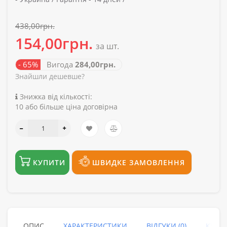
438,00грн.
154,00грн.
за шт.
- 65%
Вигода
284,00грн.
Знайшли дешевше?
Знижка від кількості:
10 або більше ціна договірна
КУПИТИ
ШВИДКЕ ЗАМОВЛЕННЯ
ОПИС
ХАРАКТЕРИСТИКИ
ВІДГУКИ (0)
КУПУ