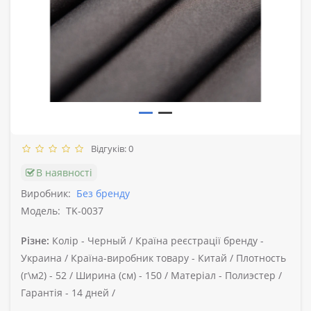
Відгуків: 0
В наявності
Виробник:
Без бренду
Модель:
TK-0037
Різне:
Колір -
Черный /
Країна реєстрації бренду -
Украина /
Країна-виробник товару -
Китай /
Плотность
(г\м2) -
52 /
Ширина (см) -
150 /
Матеріал -
Полиэстер /
Гарантія -
14 дней /