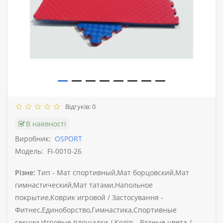
Відгуків: 0
В наявності
Виробник:
OSPORT
Модель:
FI-0010-26
Різне:
Тип -
Мат спортивный,Мат борцовский,Мат
гимнастический,Мат татами,Напольное
покрытие,Коврик игровой /
Застосування -
Фитнес,Единоборство,Гимнастика,Спортивные
секции,Игровые площадки /
Колір -
Разные цвета /