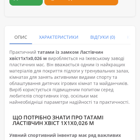
ОПИС
ХАРАКТЕРИСТИКИ
ВІДГУКИ (0)
КУПУ
Практичний
татами із замком Ластівчин
хвіст
1x1x0,026 м
виробляється на Іжевському заводі
пластичних мас. Він вважається одним із найкращих
матеріалів для покриття підлоги у тренувальних залах,
кімнатах для занять активними видами спорту та
облаштування дитячих ігрових кімнат та майданчиків.
Виріб користується підвищеним попитом серед
любителів спортивних ігор, оскільки має
найнеобхідніші параметри надійності та практичності.
ЩО ПОТРІБНО ЗНАТИ ПРО ТАТАМІ
ЛАСТІВЧИН ХВІСТ 1X1X0,026 М
Уявний спортивний інвентар має ряд важливих