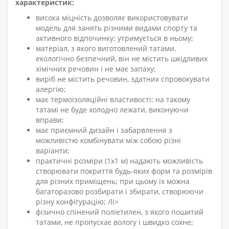
характеристик:
висока міцність дозволяє використовувати
модель для занять різними видами спорту та
активного відпочинку; утримується в ньому;
матеріал, з якого виготовлений татами,
екологічно безпечний, він не містить шкідливих
хімічних речовин і не має запаху;
виріб не містить речовин, здатних спровокувати
алергію;
має термоізоляційні властивості: на такому
татамі не буде холодно лежати, виконуючи
вправи;
має приємний дизайн і забарвлення з
можливістю комбінувати між собою різні
варіанти;
практичні розміри (1x1 м) надають можливість
створювати покриття будь-яких форм та розмірів
для різних приміщень; при цьому їх можна
багаторазово розбирати і збирати, створюючи
різну конфігурацію; /li>
фізично спінений поліетилен, з якого пошитий
татами, не пропускає вологу і швидко сохне;