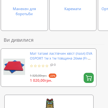
Манекен для
Каремати
Орт
боротьби
Ви дивилися
Мат татамі ластівчин хвіст (пазл) EVA
OSPORT 1м х 1м товщина 26мм (FI-
0010-26)
0
1 320,00грн.
-23%
1 020,00грн.