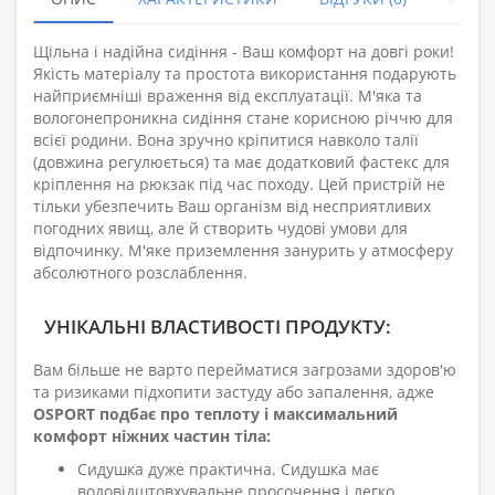
Щільна і надійна сидіння - Ваш комфорт на довгі роки!
Якість матеріалу та простота використання подарують
найприємніші враження від експлуатації. М'яка та
вологонепроникна сидіння стане корисною річчю для
всієї родини. Вона зручно кріпитися навколо талії
(довжина регулюється) та має додатковий фастекс для
кріплення на рюкзак під час походу. Цей пристрій не
тільки убезпечить Ваш організм від несприятливих
погодних явищ, але й створить чудові умови для
відпочинку. М'яке приземлення занурить у атмосферу
абсолютного розслаблення.
УНІКАЛЬНІ ВЛАСТИВОСТІ ПРОДУКТУ:
Вам більше не варто перейматися загрозами здоров'ю
та ризиками підхопити застуду або запалення, адже
OSPORT подбає про теплоту і максимальний
комфорт ніжних частин тіла:
Сидушка дуже практична. Сидушка має
водовідштовхувальне просочення і легко