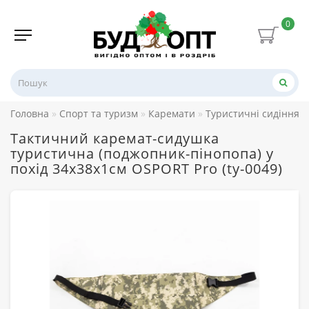
0
Головна
Спорт та туризм
Каремати
Туристичні сидіння (
Тактичний каремат-сидушка
туристична (поджопник-пінопопа) у
похід 34х38х1см OSPORT Pro (ty-0049)