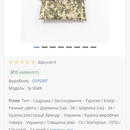
Відгуків: 0
В наявності
Виробник:
OSPORT
Модель:
ty-0049
Різне:
Тип -
Cидушка /
Застосування -
Туризм /
Колір -
Разные цвета /
Довжина (см) -
38 /
Ширина (см) -
34 /
Країна реєстрації бренду -
Украина /
Країна-виробник
товару -
Украина /
Товщина (мм) -
10 /
Матеріал -
ППЭ /
Гарантія -
14 дней /
дивитись все