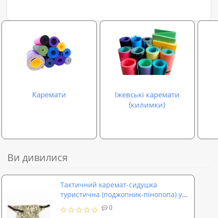
Каремати
Іжевські каремати
(килимки)
Ви дивилися
Тактичний каремат-сидушка
туристична (поджопник-пінопопа) у
похід 34х38х1см OSPORT Pro (ty-0049)
0