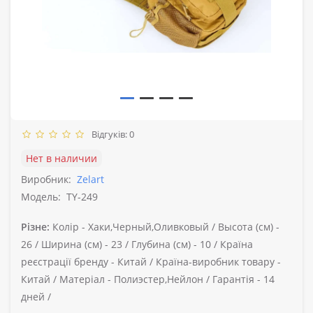
Відгуків: 0
Нет в наличии
Виробник:
Zelart
Модель:
TY-249
Різне:
Колір -
Хаки,Черный,Оливковый /
Высота (см) -
26 /
Ширина (см) -
23 /
Глубина (см) -
10 /
Країна
реєстрації бренду -
Китай /
Країна-виробник товару -
Китай /
Матеріал -
Полиэстер,Нейлон /
Гарантія -
14
дней /