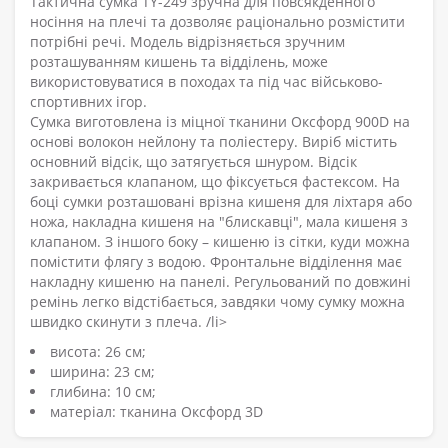
Тактична сумка TY-249 зручна для повсякденного
носіння на плечі та дозволяє раціонально розмістити
потрібні речі. Модель відрізняється зручним
розташуванням кишень та відділень, може
використовуватися в походах та під час військово-
спортивних ігор.
Сумка виготовлена із міцної тканини Оксфорд 900D на
основі волокон нейлону та поліестеру. Виріб містить
основний відсік, що затягується шнуром. Відсік
закривається клапаном, що фіксується фастексом. На
боці сумки розташовані врізна кишеня для ліхтаря або
ножа, накладна кишеня на "блискавці", мала кишеня з
клапаном. З іншого боку – кишеню із сітки, куди можна
помістити флягу з водою. Фронтальне відділення має
накладну кишеню на панелі. Регульований по довжині
ремінь легко відстібається, завдяки чому сумку можна
швидко скинути з плеча. /li>
висота: 26 см;
ширина: 23 см;
глибина: 10 см;
матеріал: тканина Оксфорд 3D