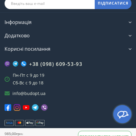
ПІДПИСАТИСЯ
Інформація
Додатково
Корисні посилання
+38 (098) 609-53-93
Пн-Пт с 9 до 19
Сб-Вс с 9 до 18
info@budopt.ua
985,00грн.
Інтернет-магазин БудОпт™ © 2023