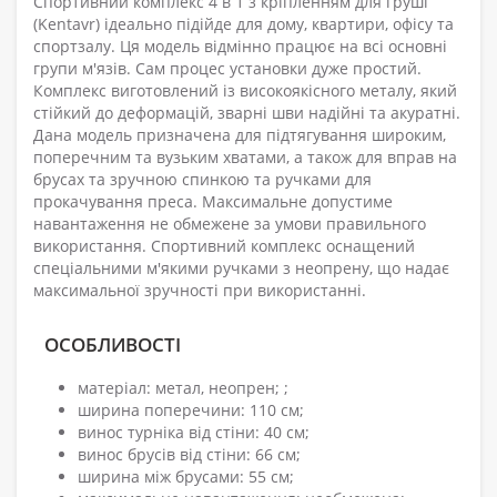
Спортивний комплекс 4 в 1 з кріпленням для груші
(Kentavr) ідеально підійде для дому, квартири, офісу та
спортзалу. Ця модель відмінно працює на всі основні
групи м'язів. Сам процес установки дуже простий.
Комплекс виготовлений із високоякісного металу, який
стійкий до деформацій, зварні шви надійні та акуратні.
Дана модель призначена для підтягування широким,
поперечним та вузьким хватами, а також для вправ на
брусах та зручною спинкою та ручками для
прокачування преса. Максимальне допустиме
навантаження не обмежене за умови правильного
використання. Спортивний комплекс оснащений
спеціальними м'якими ручками з неопрену, що надає
максимальної зручності при використанні.
ОСОБЛИВОСТІ
матеріал: метал, неопрен; ;
ширина поперечини: 110 см;
винос турніка від стіни: 40 см;
винос брусів від стіни: 66 см;
ширина між брусами: 55 см;