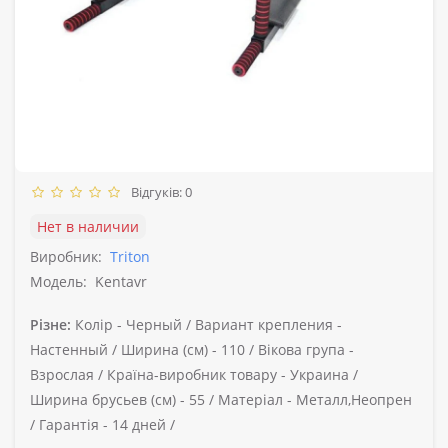
Відгуків: 0
Нет в наличии
Виробник:
Triton
Модель:
Kentavr
Різне:
Колір -
Черный /
Вариант крепления -
Настенный /
Ширина (см) -
110 /
Вікова група -
Взрослая /
Країна-виробник товару -
Украина /
Ширина брусьев (см) -
55 /
Матеріал -
Металл,Неопрен
/
Гарантія -
14 дней /