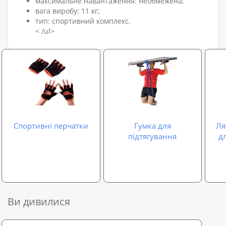
максимальне навантаження: необмежена;
вага виробу: 11 кг;
тип: спортивний комплекс.
< /ul>
Спортивні перчатки
Гумка для
Ля
підтягування
дл
Ви дивилися