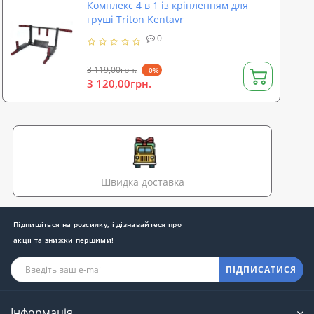
Комплекс 4 в 1 із кріпленням для
груші Triton Kentavr
0
3 119,00грн.
--0%
3 120,00грн.
Швидка доставка
Підпишіться на розсилку, і дізнавайтеся про
акції та знижки першими!
ПІДПИСАТИСЯ
Інформація