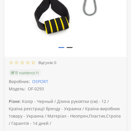
Відгуків: 0
В наявності
Виробник:
OSPORT
Модель:
OF-0293
Різне:
Колір -
Черный /
Длина рукоятки (см) -
12 /
Країна реєстрації бренду -
Украина /
Країна-виробник
товару -
Украина /
Матеріал -
Неопрен,Пластик,Стропа
/
Гарантія -
14 дней /