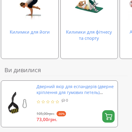
Килимки для йоги
Килимки для фітнесу
та спорту
Ви дивилися
Дверний якір для еспандерів (дверне
кріплення для гумових петель)
OSPORT (OF-0293)
0
105,00грн.
-30%
73,00грн.