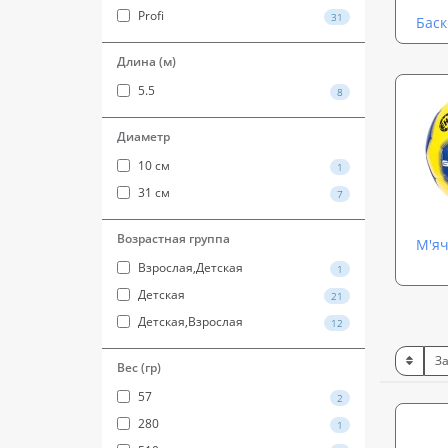
Profi
31
Баск
Длина (м)
5.5
8
Диаметр
10 см
1
31 см
7
Возрастная группа
М'яч
Взрослая,Детская
1
Детская
21
Детская,Взрослая
12
Вес (гр)
57
2
280
1