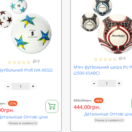
0
0
М'яч футбольний шкіра PU Pr
футбольний Profi (VA-0032)
(2500-65ABC)
856,00грн.
-48%
грн.
-37%
444,00грн.
00грн.
Детальніше Оптові цін
Детальніше Оптові ціни
Немає в наявності
Немає в наявності