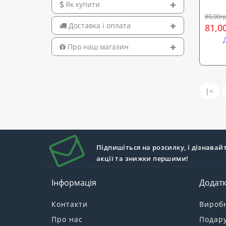
Як купити
80,00гр
Доставка і оплата
81,0
Про наш магазин
|<
Підпишіться на розсилку, і дізнавай
акції та знижки першими!
Інформація
Додат
Контакти
Вироб
Про нас
Подару