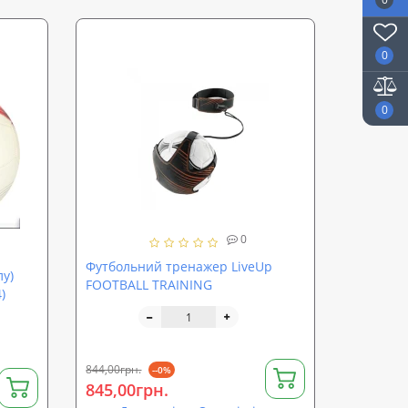
0
0
0
Футбольний тренажер LiveUp
лу)
FOOTBALL TRAINING
)
844,00грн.
--0%
845,00грн.