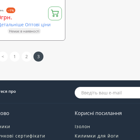
н.
--1%
0грн.
Детальніше Оптові ціни
Немає в наявності
<
1
2
3
теся про
ково
Корисні посилання
ники
Ізолон
нкові сертифікати
Килимки для йоги