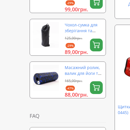
-29%
фітболів OSPORT
99,00грн.
(OF-0324)
Чохол-сумка для
зберігання та
перенесення
125,00грн.
ролика для йоги
-29%
(валика) на
89,00грн.
затяжці 56×26 см
OSPORT (OF-0323)
Масажний ролик,
валик для йоги та
масажу спини EPP
165,00грн.
(масажер для
-47%
спини, шиї, ніг)
88,00грн.
OSPORT 15х5см
(OF-0322)
Щитки
0445)
FAQ