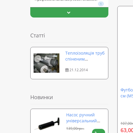
1
Статті
Теплоізоляція труб
спіненим
поліетиленом
21.12.2014
(пінополіетиленом)
Футбо
см (M
Новинки
Насос ручний
універсальний
107,00
для м'ячів,
139,00грн.
63,0
надувних виробів,