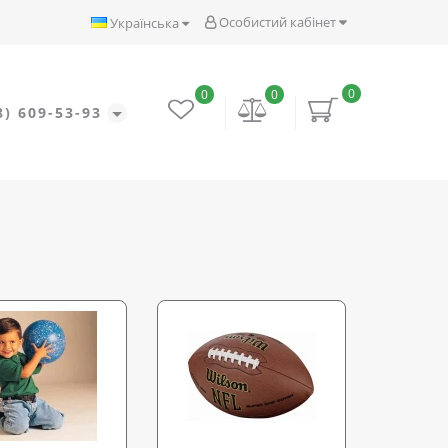
Особистий кабінет
Українська
0
0
0
8) 609-53-93