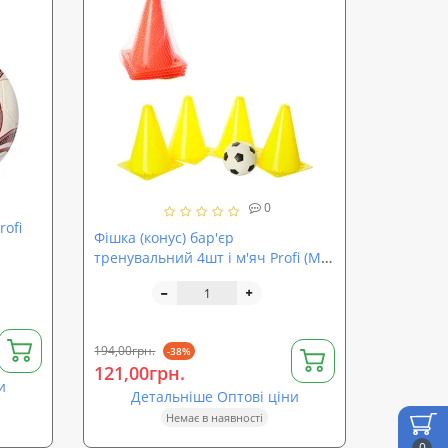
0
ofi
Фішка (конус) бар'єр
тренувальний 4шт і м'яч Profi (M
1059)
194,00грн.
-38%
121,00грн.
и
Детальніше Оптові ціни
Немає в наявності
0