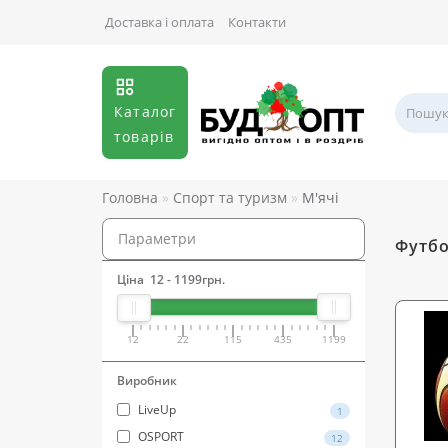
Доставка і оплата
Контакти
Каталог
товарів
Головна
Спорт та туризм
М'ячі
Параметри
Футбо
Ціна
12
-
1199
грн.
12
22
115
435
1199
Виробник
LiveUp
1
OSPORT
12