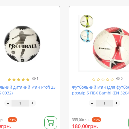
1
0
льний дитячий м'яч Profi 23
Футбольний м'яч (для футбо
S 0932)
розмір 5 ПВХ Bambi (EN 3204
грн.
355,00грн.
-41%
-49%
0грн.
180,00грн.