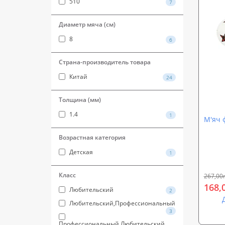
510
7
Диаметр мяча (см)
8
6
Страна-производитель товара
Китай
24
Толщина (мм)
1.4
1
М'яч 
Возрастная категория
Детская
1
Класс
267,00
168,
Любительский
2
Любительский,Профессиональный
3
Профессиональный,Любительский