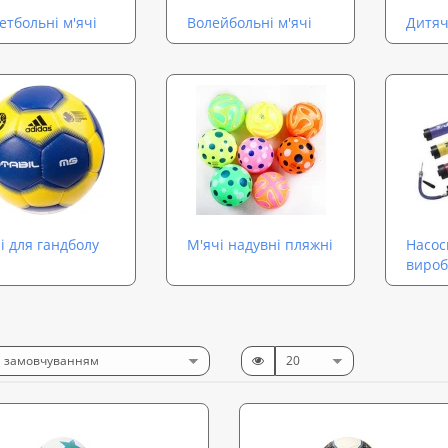
етбольні м'ячі
Волейбольні м'ячі
Дитяч
і для гандболу
М'ячі надувні пляжні
Насос
вироб