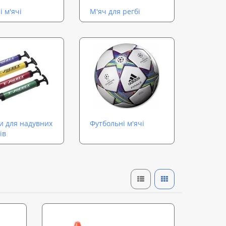
і м'ячі
М'яч для регбі
и для надувних
Футбольні м'ячі
ів