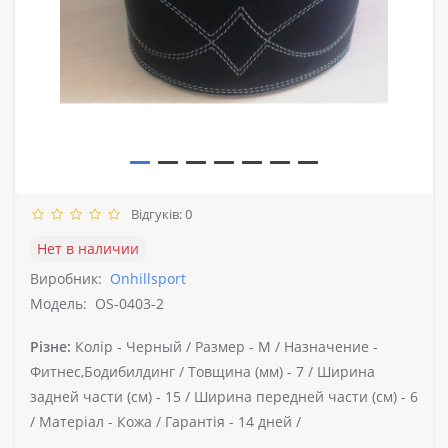
Відгуків: 0
Нет в наличии
Виробник:
Onhillsport
Модель:
OS-0403-2
Різне:
Колір -
Черный /
Размер -
M /
Назначение -
Фитнес,Бодибилдинг /
Товщина (мм) -
7 /
Ширина
задней части (см) -
15 /
Ширина передней части (см) -
6
/
Матеріал -
Кожа /
Гарантія -
14 дней /