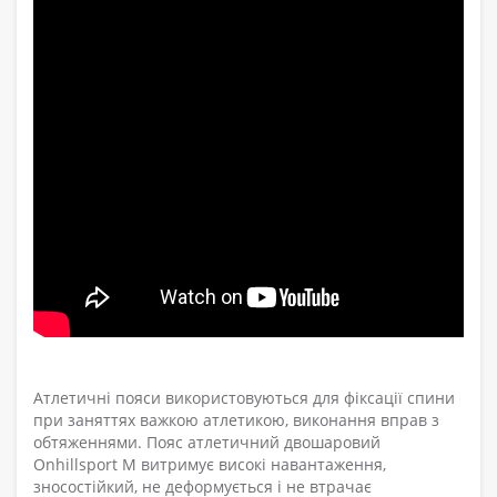
Атлетичні пояси використовуються для фіксації спини
при заняттях важкою атлетикою, виконання вправ з
обтяженнями. Пояс атлетичний двошаровий
Onhillsport M витримує високі навантаження,
зносостійкий, не деформується і не втрачає