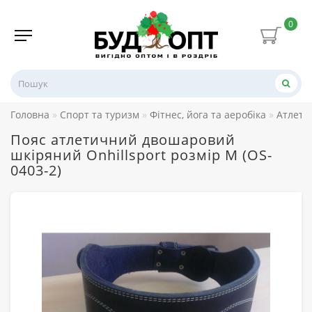
0
Головна
Спорт та туризм
Фітнес, йога та аеробіка
Атлети
Пояс атлетичний двошаровий
шкіряний Onhillsport розмір M (OS-
0403-2)