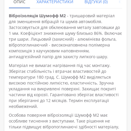
ОПИС
ХАРАКТЕРИСТИКИ
ВІДГУКИ (0)
КУПУ
Віброізоляція Шумофф М2
- тришаровий матеріал
для зменшення вібрацій та шумів автомобіля.
Застосовується для обклеювання металу завтовшки до
1 мм. Коефіцієнт зниження шуму близько 86%. Включає
три шари. Лицьовий (захисний) - алюмінієва фольга,
вібропоглинаючий - високонаповнена полімерна
композиція з каучуковим наповненням,
антиадгезійний папір для захисту липкого шару.
Матеріал не вимагає нагрівання під час монтажу.
Зберігає стабільність і втрачає властивостей до
температури 180 град. С. Шумофф М2 виділяється
високою постійною липкістю, еластичність. Зручна
укладання на викривлені поверхні. Захищає покриті
частини від корозії. Гарантовано зберігає властивості
при зберіганні до 12 місяців. Термін експлуатації
необмежений.
Особова поверхня віброізоляції Шумофф М2 має
особливе тиснення з виступами. Таке рішення не
тільки підвищує вібропоглинаючі здібності матеріалу,