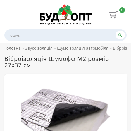
0
Головна
Звукоізоляція
Шумоізоляція автомобіля
Віброізо
Віброізоляція Шумофф M2 розмір
27х37 см