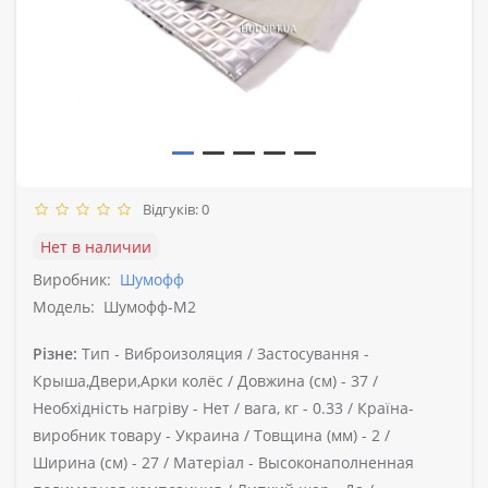
Відгуків: 0
Нет в наличии
Виробник:
Шумофф
Модель:
Шумофф-М2
Різне:
Тип -
Виброизоляция /
Застосування -
Крыша,Двери,Арки колёс /
Довжина (см) -
37 /
Необхідність нагріву -
Нет /
вага, кг -
0.33 /
Країна-
виробник товару -
Украина /
Товщина (мм) -
2 /
Ширина (см) -
27 /
Матеріал -
Высоконаполненная