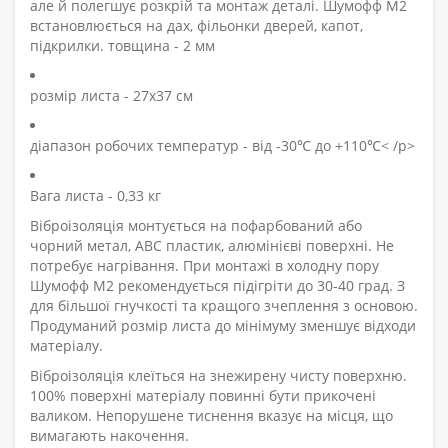
але й полегшує розкрій та монтаж деталі. Шумофф М2
встановлюється на дах, фільонки дверей, капот,
підкрилки. товщина - 2 мм
розмір листа - 27х37 см
діапазон робочих температур - від -30℃ до +110℃< /p>
Вага листа - 0,33 кг
Віброізоляція монтується на пофарбований або
чорний метал, АВС пластик, алюмінієві поверхні. Не
потребує нагрівання. При монтажі в холодну пору
Шумофф М2 рекомендується підігріти до 30-40 град. З
для більшої гнучкості та кращого зчеплення з основою.
Продуманий розмір листа до мінімуму зменшує відходи
матеріалу.
Віброізоляція клеїться на знежирену чисту поверхню.
100% поверхні матеріалу повинні бути прикочені
валиком. Непорушене тиснення вказує на місця, що
вимагають накочення.