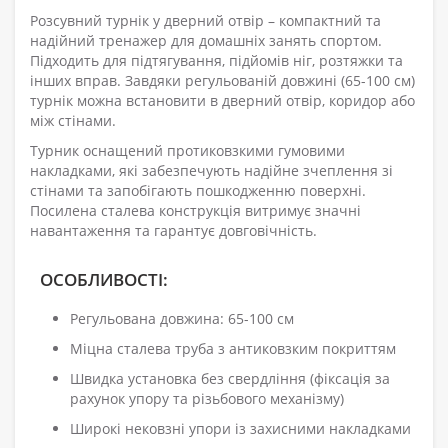
Розсувний турнік у дверний отвір – компактний та
надійний тренажер для домашніх занять спортом.
Підходить для підтягування, підйомів ніг, розтяжки та
інших вправ. Завдяки регульованій довжині (65-100 см)
турнік можна встановити в дверний отвір, коридор або
між стінами.
Турник оснащений протиковзкими гумовими
накладками, які забезпечують надійне зчеплення зі
стінами та запобігають пошкодженню поверхні.
Посилена сталева конструкція витримує значні
навантаження та гарантує довговічність.
ОСОБЛИВОСТІ:
Регульована довжина: 65-100 см
Міцна сталева труба з антиковзким покриттям
Швидка установка без свердління (фіксація за
рахунок упору та різьбового механізму)
Широкі нековзні упори із захисними накладками