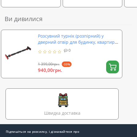
Ви дивилися
Розсувний турнік (розпірний) у
дверний отвір для будинку, квартири
65-100см OSPORT (MS 4814)
0
1 399,00грн.
-33%
940,00грн.
Швидка доставка
Підпишіться на розсилку, і дізнавайтеся про