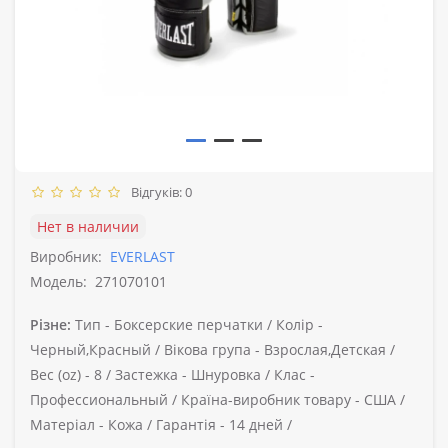
Відгуків: 0
Нет в наличии
Виробник:
EVERLAST
Модель:
271070101
Різне:
Тип -
Боксерские перчатки /
Колір -
Черный,Красный /
Вікова група -
Взрослая,Детская /
Вес (oz) -
8 /
Застежка -
Шнуровка /
Клас -
Профессиональный /
Країна-виробник товару -
США /
Матеріал -
Кожа /
Гарантія -
14 дней /