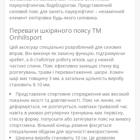
пауерліфтингом, бодібілдінгом. Представлений
силовий пояс для занять пауерліфтинг – незамінний
елемент екіпіровки будь-якого силовика.
Переваги шкіряного поясу ТМ
Onhillsport
Цей аксесуар спеціально розроблений для силових
вправ. Він виконує як захисну функцію, підтримуючи
хребет, а й стабілізує роботу м'язів, що у нижній
частині спини. Пояс ефективно захищає спину від
розтягувань, травм і перевантаження. шкіри. Кожен
шар має товщину 3 мм, а загальна щільність виробу
становить 8-10 мм.
Представлене спортивне спорядження має високий
показник якості та довговічності. Пояс не линяє, не
деформується, не розтягується, навпаки тривалий час
навіть в умовах регулярних тренувань має первісну,
стислу форму. попускати або затягувати пояс на вимогу
спортсмена. Вільний кінець ременя фіксується
спеціальним обідком для зручності використання.
Ширина виробу становить 10 см. Це дозволяє