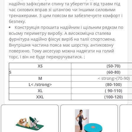
надійно зафіксувати спину та уберегти її від травм під
час силових вправ зі штангою чи іншими силовими
тренажерами. З цим поясом ви забезпечуєте комфорт і
безпеку.
Конструкція прошита надійним і щільним рядком по
всьому периметру виробу. А високоміцна сталева
фурнітура надійно фіксує виріб на талії спортсмена.
Внутрішня частина пояса має шорстку, антиковзну
поверхню. Тому аксесуар можна надягати на голий
торс, і він не буде перекручуватися. ;
XS
(50-70)
S
(60-80)
M
< strong>
(70-90)
L< /strong>
(80-100)
XL
( 90-110)
XXL
(100-120)