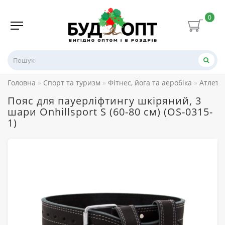
0
Головна
Спорт та туризм
Фітнес, йога та аеробіка
Атлети
Пояс для пауерліфтингу шкіряний, 3
шари Onhillsport S (60-80 см) (OS-0315-
1)