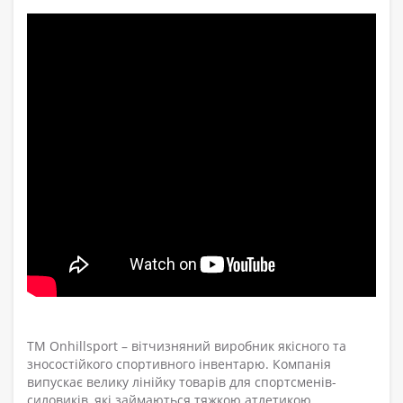
ТМ Onhillsport – вітчизняний виробник якісного та
зносостійкого спортивного інвентарю. Компанія
випускає велику лінійку товарів для спортсменів-
силовиків, які займаються тяжкою атлетикою,