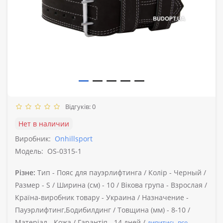
Відгуків: 0
Нет в наличии
Виробник:
Onhillsport
Модель:
OS-0315-1
Різне:
Тип -
Пояс для пауэрлифтинга /
Колір -
Черный /
Размер -
S /
Ширина (см) -
10 /
Вікова група -
Взрослая /
Країна-виробник товару -
Украина /
Назначение -
Пауэрлифтинг,Бодибилдинг /
Товщина (мм) -
8-10 /
Матеріал -
Кожа /
Гарантія -
14 дней /
дивитись все