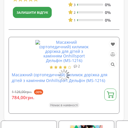
0%
3
0%
ЗАЛИШИТИ ВІДГУК
2
0%
1
2
Масажний (ортопедичний) килимок доріжка для
Ма
дітей з камінням Onhillsport Дельфін (MS-1216)
ма
(M
1 126,00грн.
379
-30%
784,00грн.
27
Немає в наявності