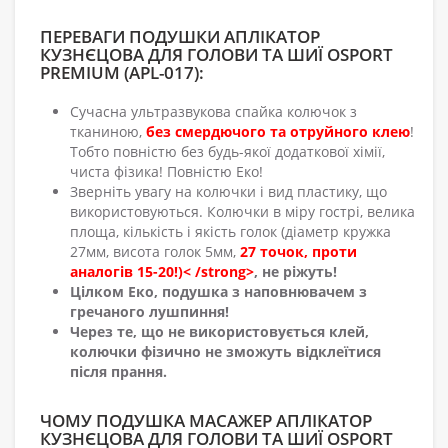
ПЕРЕВАГИ ПОДУШКИ АПЛІКАТОР
КУЗНЄЦОВА ДЛЯ ГОЛОВИ ТА ШИЇ OSPORT
PREMIUM (APL-017):
Сучасна ультразвукова спайка колючок з
тканиною,
без смердючого та отруйного клею
!
Тобто повністю без будь-якої додаткової хімії,
чиста фізика! Повністю Еко!
Зверніть увагу на колючки і вид пластику, що
використовуються. Колючки в міру гострі, велика
площа, кількість і якість голок (діаметр кружка
27мм, висота голок 5мм,
27 точок, проти
аналогів 15-20!)< /strong>
, не ріжуть!
Цілком Еко, подушка з наповнювачем з
гречаного лушпиння!
Через те, що не використовується клей,
колючки фізично не зможуть відклеїтися
після прання.
ЧОМУ ПОДУШКА МАСАЖЕР АПЛІКАТОР
КУЗНЄЦОВА ДЛЯ ГОЛОВИ ТА ШИЇ OSPORT