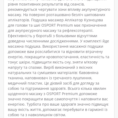
рівня позитивних результатів від сеансів,
рекомендується чергувати зони впливу акупунктурного
масажу. На поверхні розташовано безліч шипованих
аплікаторів. Подушка масажер Аплікатор Кузнєцова
для голови та шиї OSPORT Premium має призначення
для акупресурного масажу та рефлексотерапії.
Ефективність у боротьбі з больовими відчуттями
доведена численними дослідженнями. У комплекті йде
масажна подушка. Використання масажної подушки
допоможе вам розслабитися та відновити втрачену
енергію, покращити кровопостачання, еластичність та
тонус шкіри, підвищити якість сну, зняти м'язову
напругу та спазми. Виріб виконаний з якісних
натуральних та сумішевих матеріалів: бавовняна
тканина, наповнювач із гречаного лушпиння,
медичний пластик. Це дієвий засіб для догляду за
собою та підтримання здоров'я. Всього кілька хвилин
щоденного масажу з OSPORT Premium допоможе
значно покращити ваше самопочуття і наповнити вас
енергією. Турбота про ваше здоров'я значно підвищує
вашу якість життя, допомагає перебувати в гармонії із
собою та з навколишнім світом.