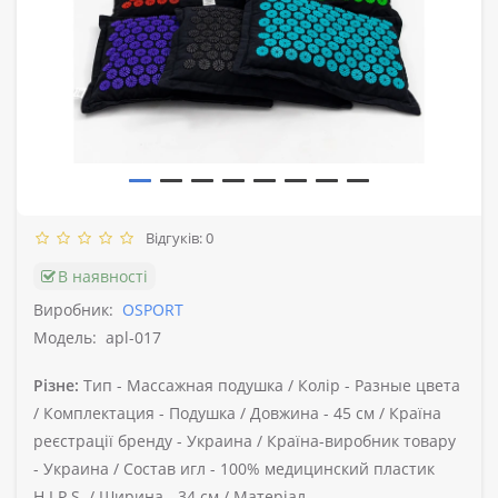
Відгуків: 0
В наявності
Виробник:
OSPORT
Модель:
apl-017
Різне:
Тип -
Массажная подушка /
Колір -
Разные цвета
/
Комплектация -
Подушка /
Довжина -
45 см /
Країна
реєстрації бренду -
Украина /
Країна-виробник товару
-
Украина /
Состав игл -
100% медицинский пластик
H.I.P.S. /
Ширина -
34 см /
Матеріал -