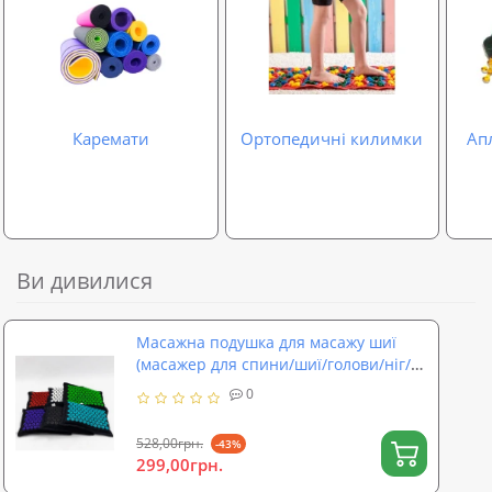
Каремати
Ортопедичні килимки
Ап
Ви дивилися
Масажна подушка для масажу шиї
(масажер для спини/шиї/голови/ніг/
стоп/тіла) OSPORT Pro (apl-017)
0
528,00грн.
-43%
299,00грн.