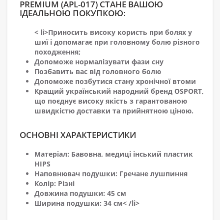
PREMIUM (APL-017) СТАНЕ ВАШОЮ
ІДЕАЛЬНОЮ ПОКУПКОЮ:
< li>Приносить високу користь при болях у
шиї і допомагає при головному болю різного
походження;
Допоможе нормалізувати фази сну
Позбавить вас від головного болю
Допоможе позбутися стану хронічної втоми
Кращий український народний бренд OSPORT,
що поєднує високу якість з гарантованою
швидкістю доставки та прийнятною ціною.
ОСНОВНІ ХАРАКТЕРИСТИКИ
Матеріал: Бавовна, медиці інський пластик
HIPS
Наповнювач подушки: Гречане лушпиння
Колір: Різні
Довжина подушки: 45 см
Ширина подушки: 34 см< /li>