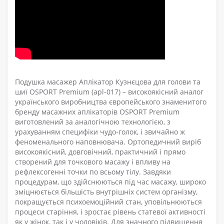
Подушка масажер Аплікатор Кузнєцова для голови та
шиї OSPORT Premium (apl-017) – високоякісний аналог
українського виробництва європейського знаменитого
бренду масажних аплікаторів OSPORT Premium
виготовлений за аналогічною технологією, з
урахуванням специфіки чудо-голок, і звичайно ж
феноменального наповнювача. Ортопедичний виріб
високоякісний, довговічний, практичний і прямо
створений для точкового масажу і впливу на
рефлексогенні точки по всьому тілу. Завдяки
процедурам, що здійснюються під час масажу, широко
зміцнюється більшість внутрішніх систем організму,
покращується психоемоційний стан, уповільнюються
процеси старіння, і зростає рівень статевої активності
як у жінок, так і у чоловіків. Для значного підвищення