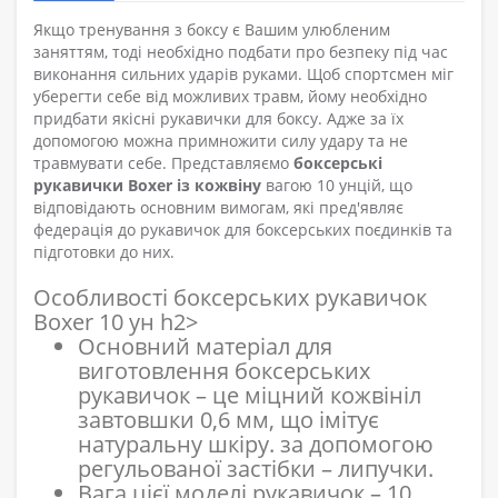
Якщо тренування з боксу є Вашим улюбленим
заняттям, тоді необхідно подбати про безпеку під час
виконання сильних ударів руками. Щоб спортсмен міг
уберегти себе від можливих травм, йому необхідно
придбати якісні рукавички для боксу. Адже за їх
допомогою можна примножити силу удару та не
травмувати себе. Представляємо
боксерські
рукавички Boxer із кожвіну
вагою 10 унцій, що
відповідають основним вимогам, які пред'являє
федерація до рукавичок для боксерських поєдинків та
підготовки до них.
Особливості боксерських рукавичок
Boxer 10 ун h2>
Основний матеріал для
виготовлення боксерських
рукавичок – це міцний кожвініл
завтовшки 0,6 мм, що імітує
натуральну шкіру. за допомогою
регульованої застібки – липучки.
Вага цієї моделі рукавичок – 10