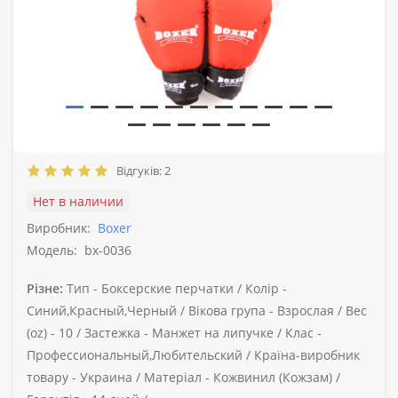
Відгуків: 2
Нет в наличии
Виробник:
Boxer
Модель:
bx-0036
Різне:
Тип -
Боксерские перчатки /
Колір -
Синий,Красный,Черный /
Вікова група -
Взрослая /
Вес
(oz) -
10 /
Застежка -
Манжет на липучке /
Клас -
Профессиональный,Любительский /
Країна-виробник
товару -
Украина /
Матеріал -
Кожвинил (Кожзам) /