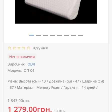
Відгуків: 0
Нет в наличии
Виробник:
OLVI
Модель:
ОП-04
Різне:
Высота (см) -
13 /
Довжина (см) -
47 /
Ширина (см)
-
37 /
Матеріал -
Memory Foam /
Гарантія -
14 дней /
1 843,00грн.
1 279,00грн.
за шт.