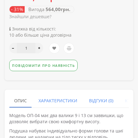
- 31%
Вигода
564,00грн.
Знайшли дешевше?
Знижка від кількості:
10 або більше ціна договірна
ПОВІДОМИТИ ПРО НАЯВНІСТЬ
ОПИС
ХАРАКТЕРИСТИКИ
ВІДГУКИ (0)
КУПУ
Модель ОП-04 має два валики 9 і 13 см заввишки, що
дозволяє вибрати свою комфортну висоту.
Подушка набуває індивідуально форми голови та шиї
людини, не надаючи на тіло тиску у відповідь.