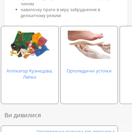
чином
наволочку прати в міру забруднення в
делікатному режимі
Аплікатор Кузнєцова,
Ортопедичні устілки
Ляпко
Ви дивилися
Ортопедична подушка для дорослих з