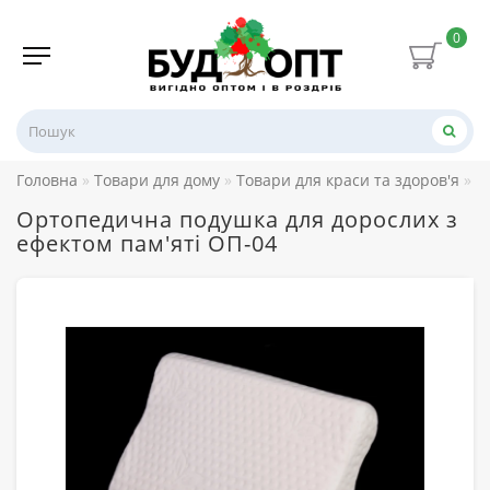
0
Головна
Товари для дому
Товари для краси та здоров'я
О
Ортопедична подушка для дорослих з
ефектом пам'яті ОП-04