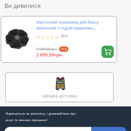
Ви дивилися
Настінний тренажер для боксу
музичний з підсвічуванням
електронна мішень для
0
відпрацювання ударів OSPORT (MS
4233)
3 189,00грн.
-15%
2 695,00грн.
Швидка доставка
Підпишіться на розсилку, і дізнавайтеся про
акції та знижки першими!