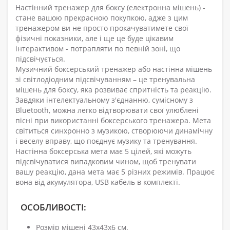
Настінний тренажер для боксу (електронна мішень) -
стане вашою прекрасною покупкою, адже з цим
тренажером ви не просто прокачуватимете свої
фізичні показники, але і ще це буде цікавим
інтерактивом - потрапляти по певній зоні, що
підсвічується.
Музичний боксерський тренажер або настінна мішень
зі світлодіодним підсвічуванням – це тренувальна
мішень для боксу, яка розвиває спритність та реакцію.
Завдяки інтелектуальному з'єднанню, сумісному з
Bluetooth, можна легко відтворювати свої улюблені
пісні при використанні боксерського тренажера. Мета
світиться синхронно з музикою, створюючи динамічну
і веселу вправу, що поєднує музику та тренування.
Настінна боксерська мета має 5 цілей, які можуть
підсвічуватися випадковим чином, щоб тренувати
вашу реакцію, дана мета має 5 різних режимів. Працює
вона від акумулятора, USB кабель в комплекті.
ОСОБЛИВОСТІ:
Розмір мішені 43х43х6 см.