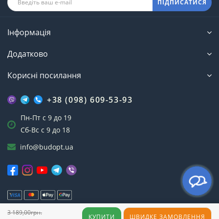
ПІДПИСАТИСЯ
Інформація
Додатково
Корисні посилання
+38 (098) 609-53-93
Пн-Пт с 9 до 19
Сб-Вс с 9 до 18
info@budopt.ua
3 189,00грн.
Інтернет-магазин БудОпт™ © 2023
КУПИТИ
ШВИДКЕ ЗАМОВЛЕННЯ