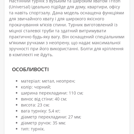
Настінний турнік з вузьким та широким хватом Triton
(Universal) ідеально підійде для дому, квартири, офісу
та навіть спортзалу. Дана модель оснащена функціями
для звичайного хвату і для широкого якісного
прокачування м'язів спини. Турник виготовлений із
міцної сталевої труби та здатний витримувати
практично будь-яку вагу. Він оснащений спеціальними
м'якими ручками з неопрену, що надає максимальної
зручності при його використанні. Болти для кріплення
в комплекті не йдуть.
ОСОБЛИВОСТІ
матеріал: метал, неопрен;
колір: чорний;
ширина перекладини: 110 см;
винос від стіни: 40 см;
висота: 23 см;
вага турніку: 5,4 кг;
діаметр перекладини: 27 мм;
діаметр ручок: 35 мм;
тип: турнік.