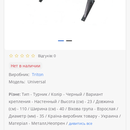
Відгуків: 0
Нет в наличии
Виробник:
Triton
Модель:
Universal
Різне:
Тип -
Турник /
Колір -
Черный /
Вариант
крепления -
Настенный /
Высота (см) -
23 /
Довжина
(см) -
110 /
Ширина (см) -
40 /
Вікова група -
Взрослая /
Диаметр (мм) -
35 /
Країна-виробник товару -
Украина /
Матеріал -
Металл,Неопрен /
дивитись все