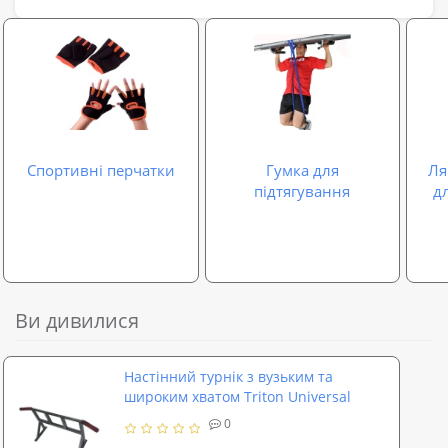
Спортивні перчатки
Гумка для
Ля
підтягування
дл
Ви дивилися
Настінний турнік з вузьким та
широким хватом Triton Universal
0