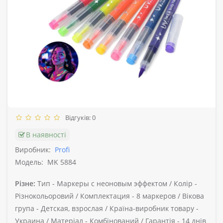
Відгуків: 0
В наявності
Виробник:
Profi
Модель:
MK 5884
Різне:
Тип -
Маркеры с неоновым эффектом /
Колір -
Різнокольоровий /
Комплектация -
8 маркеров /
Вікова
група -
Детская, взрослая /
Країна-виробник товару -
Украина /
Матеріал -
Комбінований /
Гарантія -
14 днів