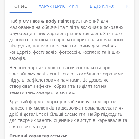
ОПИС
ХАРАКТЕРИСТИКИ
ВІДГУКИ (0)
КУПУ
Набір
UV Face & Body Paint
призначений для
малювання на обличчі та тілі та включає 8 яскравих
флуоресцентних маркерів різних кольорів. З їхньою
допомогою можна створювати оригінальні малюнки,
візерунки, написи та елементи гриму для вечірок,
концертів, фестивалів, фотосесій, косплею та інших
заходів.
Неонові чорнила мають насичені кольори при
звичайному освітленні і стають особливо яскравими
під ультрафіолетовими лампами. Це дозволяє
створювати ефектні образи та виділятися на
тематичних заходах та святах.
Зручний формат маркерів забезпечує комфортне
нанесення малюнків та дозволяє промальовувати як
дрібні деталі, так і більші елементи. Набір підходить
для творчих занять, сценічних виступів, карнавалів та
святкових заходів.
Основні характеристики: