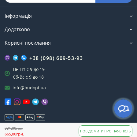
Інформація
Додатково
Корисні посилання
+38 (098) 609-53-93
Пн-Пт с 9 до 19
Сб-Вс с 9 до 18
info@budopt.ua
931,00грн.
Інтернет-магазин БудОпт™ © 2023
ПОВІДОМИТИ ПРО НАЯВНІСТЬ
665,00грн.