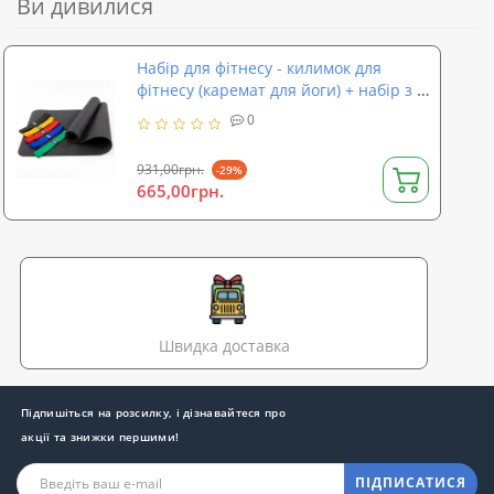
Ви дивилися
Набір для фітнесу - килимок для
фітнесу (каремат для йоги) + набір з 5
гумок OSPORT Lite (n-0032)
0
931,00грн.
-29%
665,00грн.
Швидка доставка
Підпишіться на розсилку, і дізнавайтеся про
акції та знижки першими!
ПІДПИСАТИСЯ