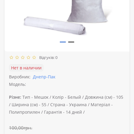
Відгуків: 0
Нет в наличии
Виробник:
Днепр-Пак
Модель:
Різне:
Тип -
Мешок /
Колір -
Белый /
Довжина (см) -
105
/
Ширина (см) -
55 /
Страна -
Украина /
Матеріал -
Полипропилен /
Гарантія -
14 дней /
100,00грн.