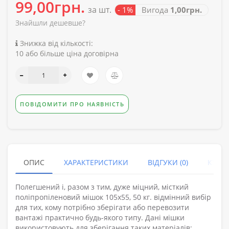
99,00грн.
за шт.
- 1%
Вигода
1,00грн.
Знайшли дешевше?
Знижка від кількості:
10 або більше ціна договірна
ПОВІДОМИТИ ПРО НАЯВНІСТЬ
ОПИС
ХАРАКТЕРИСТИКИ
ВІДГУКИ (0)
КУПУ
Полегшений і, разом з тим, дуже міцний, місткий
поліпропіленовий мішок 105х55, 50 кг. відмінний вибір
для тих, кому потрібно зберігати або перевозити
вантажі практично будь-якого типу. Дані мішки
використовують для зберігання таких матеріалів: