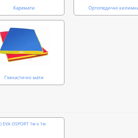
Каремати
Ортопедичні килимк
Гімнастичні мати
л) EVA OSPORT 1м х 1м