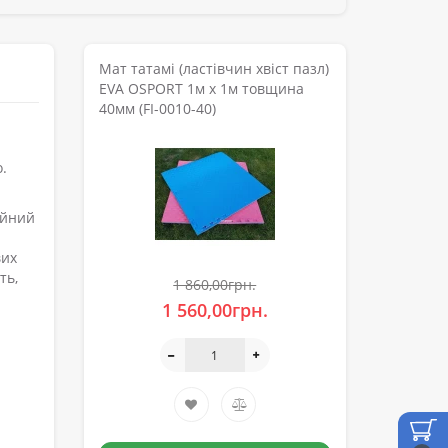
Мат татамі (ластівчин хвіст пазл)
EVA OSPORT 1м х 1м товщина
40мм (FI-0010-40)
о.
ійний
вих
ть,
1 860,00грн.
1 560,00грн.