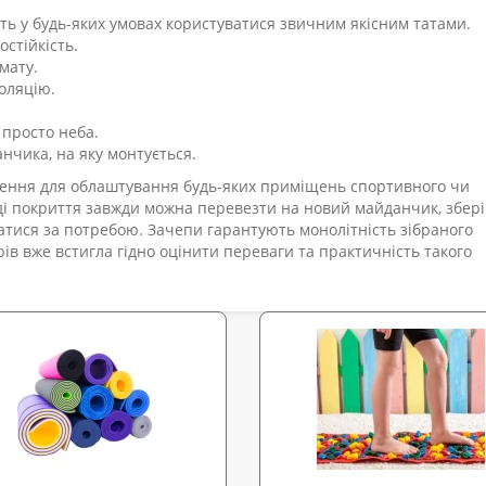
ть у будь-яких умовах користуватися звичним якісним татами.
остійкість.
мату.
оляцію.
просто неба.
анчика, на яку монтується.
шення для облаштування будь-яких приміщень спортивного чи
ді покриття завжди можна перевезти на новий майданчик, збері
тися за потребою. Зачепи гарантують монолітність зібраного
рів вже встигла гідно оцінити переваги та практичність такого