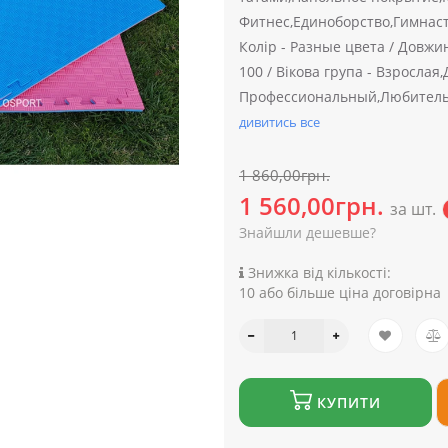
Фитнес,Единоборство,Гимнас
Колір -
Разные цвета /
Довжина
100 /
Вікова група -
Взрослая,
Профессиональный,Любитель
дивитись все
1 860,00грн.
1 560,00грн.
за шт.
Знайшли дешевше?
Знижка від кількості:
10 або більше ціна договірна
КУПИТИ