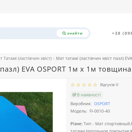
+38 (09
знайти
т Татамі (ластівчин хвіст)
Мат татамі (ластівчин хвіст пазл) E
т пазл) EVA OSPORT 1м х 1м товщина
Відгуків: 0
В наявності
Виробник:
OSPORT
Модель:
FI-0010-40
Різне:
Тип -
Мат спортивный,М
татами,Напольное покрытие,