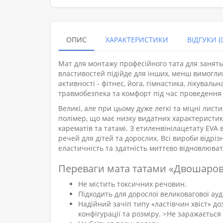
ОПИС
ХАРАКТЕРИСТИКИ
ВІДГУКИ (0
Мат для монтажу професійного тата для занять
властивостей підійде для інших, менш вимоглив
активності - фітнес, йога, гімнастика, лікувальн
травмобезпека та комфорт під час проведення 
Великі, але при цьому дуже легкі та міцні лист
полімер, що має низку видатних характеристик
карематів та татамі. З етиленвінілацетату EVA 
речей для дітей та дорослих. Всі вироби відріз
еластичність та здатність миттєво відновлюват
Переваги мата татами «Двошаро
Не містить токсичних речовин.
Підходить для дорослої великовагової ауд
Надійний зачіп типу «ластівчин хвіст» до
конфігурації та розміру. >Не заражається