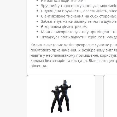
Не боїться води, вологи.
Зручний у транспортуванні, дає можливіс
Підвищена пружність , еластичність, знос
Є антиковзне тиснення на обох сторонах 
Забезпечує максимальну тепло та шумоіз
Є хорошим діелектриком.
Можна використовувати у приміщенні та 
Згладжує навіть відчутні нерівності майд
Килим з листових матів прекрасне сучасне рі
побутового призначення. У розібраному вигля
навіть у неопалюваному приміщенні, користува
килима без зазорів та виступів. Більшість цент
рішення.