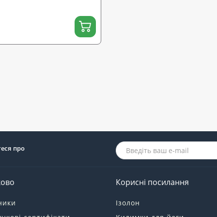
теся про
ково
Корисні посилання
ники
Ізолон