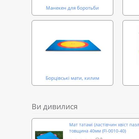
Манекен для боротьби
Борцівські мати, килим
Ви дивилися
Мат татамі (ластівчин хвіст паз
товщина 40мм (FI-0010-40)