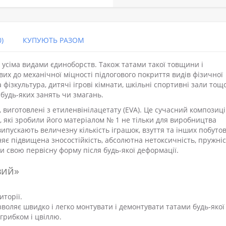
)
КУПУЮТЬ РАЗОМ
 усіма видами єдиноборств. Також татами такої товщини і
их до механічної міцності підлогового покриття видів фізичної
а фізкультура, дитячі ігрові кімнати, шкільні спортивні зали тощ
будь-яких занять чи змагань.
и, виготовлені з етиленвінілацетату (EVA). Це сучасний композиц
, які зробили його матеріалом № 1 не тільки для виробництва
випускають величезну кількість іграшок, взуття та інших побуто
няє підвищена зносостійкість, абсолютна нетоксичність, пружніс
и свою первісну форму після будь-якої деформації.
вий»
иторії.
зволяє швидко і легко монтувати і демонтувати татами будь-якої
 грибком і цвіллю.