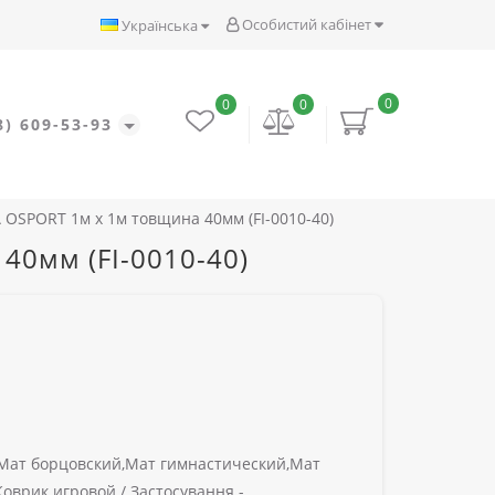
Особистий кабінет
Українська
0
0
0
8) 609-53-93
VA OSPORT 1м х 1м товщина 40мм (FI-0010-40)
 40мм (FI-0010-40)
ат борцовский,Мат гимнастический,Мат
Коврик игровой /
Застосування -