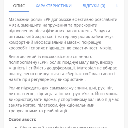
ОПИС
ХАРАКТЕРИСТИКИ
ВІДГУКИ (0)
КУПУ
Масажний ролик EPP допоможе ефективно розслабити
м'язи, зменшити напруження та прискорити
відновлення після фізичних навантажень. Завдяки
оптимальній жорсткості матеріалу ролик забезпечує
комфортний міофасціальний масаж, покращує
кровообіг і сприяє підвищенню еластичності м'язів.
Виготовлений із високоякісного спіненого
поліпропілену (EPP), ролик поєднує малу вагу, високу
міцність і стійкість до деформації. Матеріал не вбирає
вологу, легко очищується та зберігає свої властивості
навіть при регулярному використанні.
Ролик підходить для самомасажу спини, шиї, рук, ніг,
литок, стегон, сідниць та інших груп м'язів. Його можна
використовувати вдома, у спортивному залі або під час
занять йогою, пілатесом, функціональними
тренуваннями та реабілітації.
Особливості:
Ефективний для міофасціального масажу та