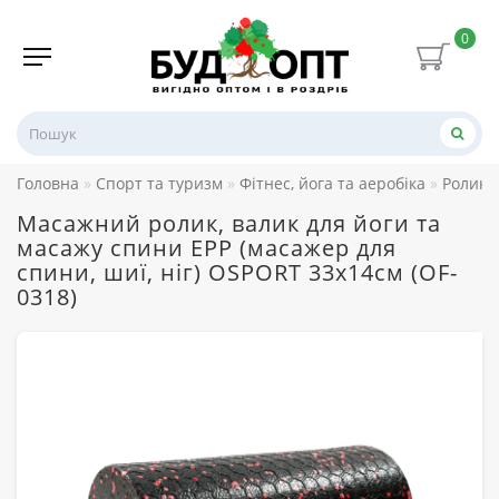
0
Головна
Спорт та туризм
Фітнес, йога та аеробіка
Ролики
Масажний ролик, валик для йоги та
масажу спини EPP (масажер для
спини, шиї, ніг) OSPORT 33х14см (OF-
0318)