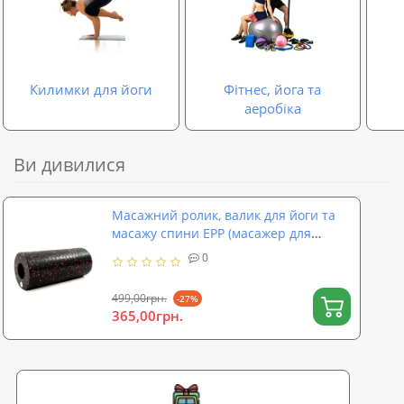
Килимки для йоги
Фітнес, йога та
аеробіка
Ви дивилися
Масажний ролик, валик для йоги та
масажу спини EPP (масажер для
спини, шиї, ніг) OSPORT 33х14см (OF-
0
0318)
499,00грн.
-27%
365,00грн.