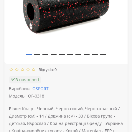
Відгуків: 0
В наявності
Виробник:
OSPORT
Модель:
OF-0318
Різне:
Колір -
Черный, Черно-синий, Черно-красный /
Диаметр (см) -
14 /
Довжина (см) -
33 /
Вікова група -
Детская, Взрослая /
Країна реєстрації бренду -
Украина
/
Країна-виробник товару -
Китай /
Матеріал -
EPP /