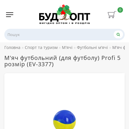
0
Головна
Спорт та туризм
М'ячі
Футбольні м'ячі
М'яч фут
М'яч футбольний (для футболу) Profi 5
розмір (EV-3377)