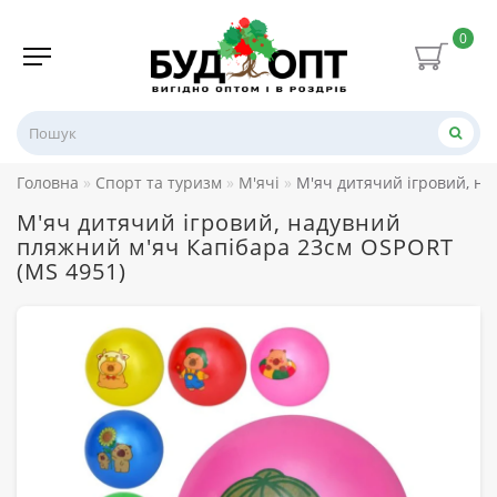
0
Головна
Спорт та туризм
М'ячі
М'яч дитячий ігровий, н
М'яч дитячий ігровий, надувний
пляжний м'яч Капібара 23см OSPORT
(MS 4951)