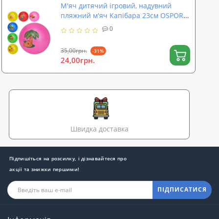
М'яч дитячий ігровий, надувний
пляжний м'яч Капібара 23см OSPORT
(MS 4951)
0
35,00грн.
-31%
24,00грн.
Швидка доставка
Підпишіться на розсилку, і дізнавайтеся про
акції та знижки першими!
ПІДПИСАТИСЯ