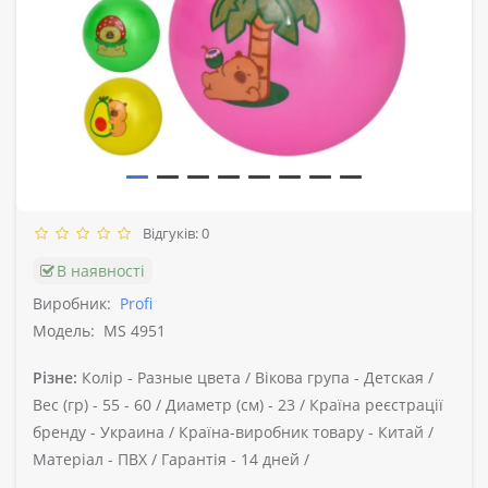
Відгуків: 0
В наявності
Виробник:
Profi
Модель:
MS 4951
Різне:
Колір -
Разные цвета /
Вікова група -
Детская /
Вес (гр) -
55 - 60 /
Диаметр (cм) -
23 /
Країна реєстрації
бренду -
Украина /
Країна-виробник товару -
Китай /
Матеріал -
ПВХ /
Гарантія -
14 дней /