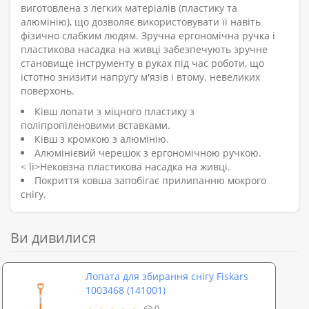
виготовлена з легких матеріалів (пластику та
алюмінію), що дозволяє використовувати її навіть
фізично слабким людям. Зручна ергономічна ручка і
пластикова насадка на живці забезпечують зручне
становище інструменту в руках під час роботи, що
істотно знизити напругу м'язів і втому. невеликих
поверхонь.
Ківш лопати з міцного пластику з
поліпропіленовими вставками.
Ківш з кромкою з алюмінію.
Алюмінієвий черешок з ергономічною ручкою.
< li>Нековзна пластикова насадка на живці.
Покриття ковша запобігає прилипанню мокрого
снігу.
Ви дивилися
Лопата для збирання снігу Fiskars
1003468 (141001)
0