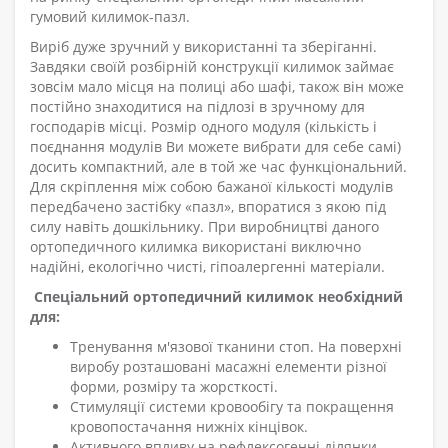
гумовий килимок-пазл.
Виріб дуже зручний у використанні та зберіганні.
Завдяки своїй розбірній конструкції килимок займає
зовсім мало місця на полиці або шафі, також він може
постійно знаходитися на підлозі в зручному для
господарів місці. Розмір одного модуля (кількість і
поєднання модулів Ви можете вибрати для себе самі)
досить компактний, але в той же час функціональний.
Для скріплення між собою бажаної кількості модулів
передбачено застібку «пазл», впоратися з якою під
силу навіть дошкільнику. При виробництві даного
ортопедичного килимка використані виключно
надійні, екологічно чисті, гіпоалергенні матеріали.
Спеціальний ортопедичний килимок необхідний
для:
Тренування м'язової тканини стоп. На поверхні
виробу розташовані масажні елементи різної
форми, розміру та жорсткості.
Стимуляції системи кровообігу та покращення
кровопостачання нижніх кінцівок.
Активного впливу на рефлексогенні ділянки