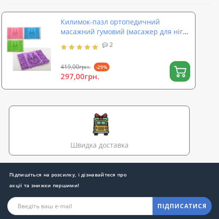
Килимок-пазл ортопедичний
масажний гумовий (масажер для ніг
та стоп) OSPORT (MS 2305)
2
419,00грн.
-29%
297,00грн.
Швидка доставка
Підпишіться на розсилку, і дізнавайтеся про
акції та знижки першими!
ПІДПИСАТИСЯ