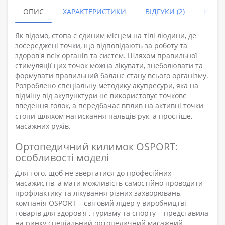
ОПИС
ХАРАКТЕРИСТИКИ
ВІДГУКИ (2)
КУПУ
Як відомо, стопа є єдиним місцем на тілі людини, де
зосереджені точки, що відповідають за роботу та
здоров'я всіх органів та систем. Шляхом правильної
стимуляції цих точок можна лікувати, знеболювати та
формувати правильний баланс стану всього організму.
Розроблено спеціальну методику акупресури, яка на
відміну від акупунктури не використовує точкове
введення голок, а передбачає вплив на активні точки
стопи шляхом натискання пальців рук, а простіше,
масажних рухів.
Ортопедичний килимок OSPORT:
особливості моделі
Для того, щоб не звертатися до професійних
масажистів, а мати можливість самостійно проводити
профілактику та лікування різних захворювань,
компанія OSPORT – світовий лідер у виробництві
товарів для здоров'я , туризму та спорту ‒ представила
на ринку спеціальний ортопедичний масажний