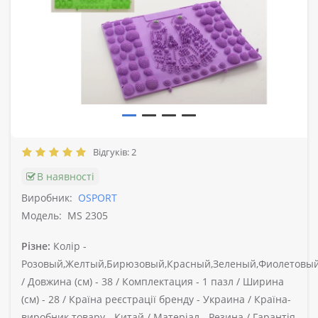
Відгуків: 2
В наявності
Виробник:
OSPORT
Модель:
MS 2305
Різне:
Колір -
Розовый,Желтый,Бирюзовый,Красный,Зеленый,Фиолетовы
/
Довжина (см) -
38 /
Комплектация -
1 пазл /
Ширина
(см) -
28 /
Країна реєстрації бренду -
Украина /
Країна-
виробник товару -
Китай /
Матеріал -
Резина /
Гарантія