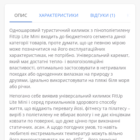
ОПИС
ХАРАКТЕРИСТИКИ
ВІДГУКИ (1)
КУПУ
Одношаровий туристичний килимок з пінополіетилену
FitUp Lite Mini входить до бюджетного сегмента даної
категорії товарів, проте думати, що це певною мірою
може позначитися на його експлуатаційних
характеристиках, не потрібно. Універсальний каремат,
який має достатні тепло- і вологоізоляційні
властивості, оптимально застосовувати в нетривалих
походах або одноденних вилазках на природу з
друзями, ідеально використовувати на пляжі біля моря
або річки.
Непогано себе виявив універсальний килимок FitUp
Lite Mini і серед прихильників здорового способу
життя, що віддають перевагу йозі, фітнесу та пілатесу –
виріб з поліетилену не вбирає вологу і не дає кінцівкам
ковзати по поверхні, що дуже цінно при виконанні
статичних. асан. А щодо погодних умов, то навіть
любителі екстремальних температур можуть вільно
о
його використовувати аж до -60
С – його технічні