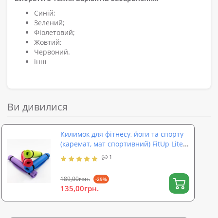
Синій;
Зелений;
Фіолетовий;
Жовтий;
Червоний.
інш
Ви дивилися
Килимок для фітнесу, йоги та спорту
(каремат, мат спортивний) FitUp Lite
Mini 5мм (F-00015)
1
189,00грн.
-29%
135,00грн.