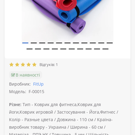
Відгуків: 1
В наявності
Виробник:
FitUp
Модель:
F-00015
Різне:
Тип -
Коврик для фитнеса,Коврик для
йоги,Коврик игровой /
Застосування -
Йога,Фитнес /
Колір -
Разные цвета /
Довжина -
110 см /
Країна-
виробник товару -
Украина /
Ширина -
60 см /
Матеріал -
ППЭ НХ /
Товщина -
5 мм /
Щільність