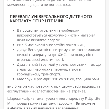
можливості від цього не погіршаться.
ПЕРЕВАГИ УНІВЕРСАЛЬНОГО ДИТЯЧОГО
КАРЕМАТУ FITUP LITE MINI
В процесі виготовлення виробником
використовується екологічно чистий матеріал,
який не викликає алергії;
Виріб має високі зносостійкі показники ;
Дивує його здатність витримувати екстремально
о
низькі температури до -60
С, при цьому він не
втрачає своєї еластичності;
Дуже легкий і зручний у транспортуванні, так що
з ним сміливо можна переміщатися в
громадському транспорті.
Має зручні розміри: 110 см*60 см, товщина 5мм
виріб на різних поверхнях, при цьому своїх видових та
експлуатаційних властивостей він не втрачає.
Широка колірна гама туристичного каремату FitUp Lite
Mini порадує кожну і дитину, і дорослу –
Ви можете
вибрати з таких варіантів забарвлення: