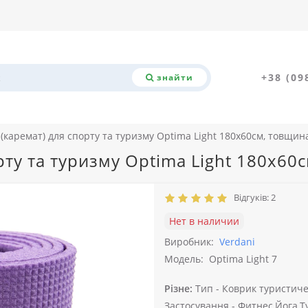
+38 (09
знайти
(каремат) для спорту та туризму Optima Light 180х60см, товщин
рту та туризму Optima Light 180х6
Відгуків: 2
Нет в наличии
Виробник:
Verdani
Модель:
Optima Light 7
Різне:
Тип -
Коврик туристичес
Застосування -
Фитнес,Йога,Т