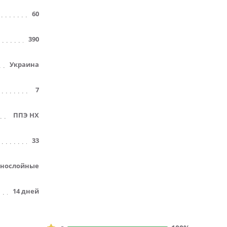
60
390
Украина
7
ППЭ НХ
33
нослойные
14 дней