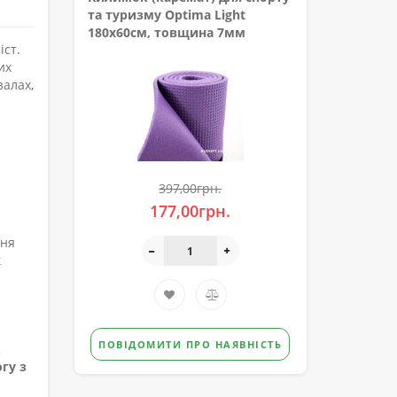
та туризму Optima Light
180х60см, товщина 7мм
іст.
их
залах,
397,00грн.
177,00грн.
ння
к
ПОВІДОМИТИ ПРО НАЯВНІСТЬ
.
огу з