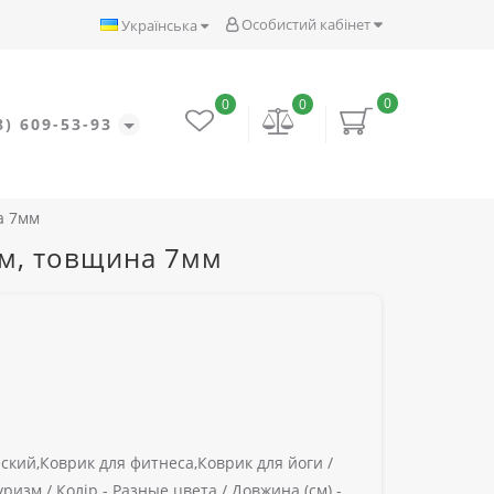
Особистий кабінет
Українська
0
0
0
8) 609-53-93
а 7мм
0см, товщина 7мм
кий,Коврик для фитнеса,Коврик для йоги /
уризм /
Колір -
Разные цвета /
Довжина (см) -