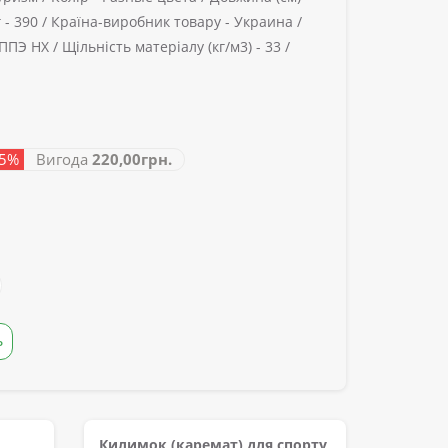
 -
390 /
Країна-виробник товару -
Украина /
ППЭ НХ /
Щільність матеріалу (кг/м3) -
33 /
55%
Вигода
220,00грн.
Ь
Килимок (каремат) для спорту