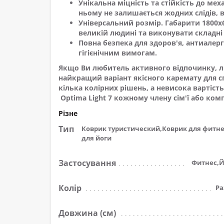
Унікальна міцність та стійкість до ме
ньому не залишається жодних слідів,
Універсальний розмір. Габарити 1800
великій людині та виконувати складні
Повна безпека для здоров'я, антиалергі
гігієнічним вимогам.
Якщо Ви любитель активного відпочинку, лю
найкращий варіант якісного каремату для сп
кілька колірних рішень, а невисока вартіс
Optima Light 7
кожному члену сім'ї або комп
Різне
Тип
Коврик туристический,Коврик для фитн
для йоги
Застосування
Фитнес,Й
Колір
Ра
Довжина (см)