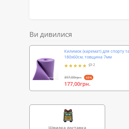
Ви дивилися
Килимок (каремат) для спорту т
180х60см, товщина 7мм
2
397,00грн.
-55%
177,00грн.
Швидка доставка