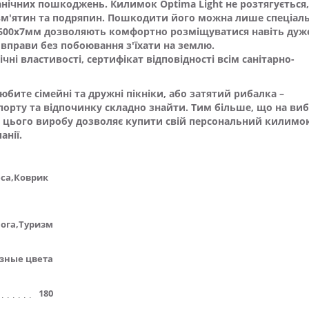
ханічних пошкоджень. Килимок Optima Light не розтягується,
 вм'ятин та подряпин. Пошкодити його можна лише спеціаль
x600х7мм дозволяють комфортно розміщуватися навіть дуж
 вправи без побоювання з'їхати на землю.
чні властивості, сертифікат відповідності всім санітарно-
бите сімейні та дружні пікніки, або затятий рибалка –
орту та відпочинку складно знайти. Тим більше, що на виб
ть цього виробу дозволяє купити свій персональний килимо
анії.
еса,Коврик
ога,Туризм
зные цвета
180