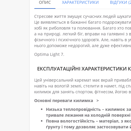
ОПИС
ХАРАКТЕРИСТИКИ
ВІДГУКИ (2
Стресове життя змушує сучасних людей шукати
Це виявляється в бажанні багато подорожувати,
хобі як риболовля та полювання. Багато хто п
а на природі. легкий біг, вправи на галявині з
фізичного і психічного здоров'я. Але, навіть в
нього допоможе недорогий, але дуже ефективни
Optima Light 7.
ЕКСПЛУАТАЦІЙНІ ХАРАКТЕРИСТИКИ К
Цей універсальний каремат має вкрай привабли
навіть на вологій землі, стелити в намет, під с
килимок для занять спортом, фітнесом, йогою 
Основні переваги килимка >
Низька теплопровідність – килимок за
тривале лежання на холодній поверхн
Повна вологостійкість – матеріал, з як
ґрунту і тому дозволяє застосовувати 