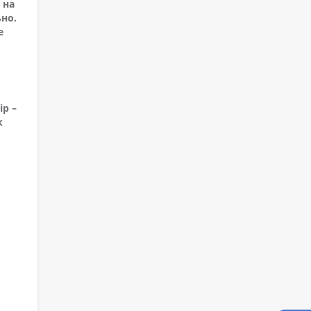
 на
но.
е
ір –
к