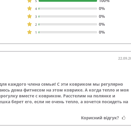
100%
5
0%
4
0%
3
0%
2
0%
1
22.09.2
для каждого члена семьи! С эти ковриком мы регулярно
юсь дома фитнесом на этом коврике. А когда тепло и моя
прогулку вместе с ковриком. Расстелим на полянке и
ка берет его, если не очень тепло, а хочется посидеть на
Корисний відгук?