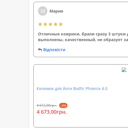
М
Мария
Отличные коврики, брали сразу 3 штуки д
выполнены, качественный, не образует за
Відповісти
Килимок для йоги Bodhi Phoenix 4.0
4 672,00грн.
--0%
4 673,00грн.