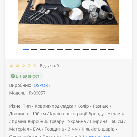
Відгуків: 0
В наявності
Виробник:
OSPORT
Модель:
R-00057
Різне:
Тип -
Коврик-подкладка /
Колір -
Разные /
Довжина -
100 см /
Країна реєстрації бренду -
Украина
/
Країна-виробник товару -
Украина /
Ширина -
60 см /
Матеріал -
EVA /
Товщина -
3 мм /
Кількість шарів -
Однослойные /
Гарантія -
14 дней /
дивитись все