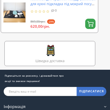
для кухні підкладка під мокрий посуд)
100х60 см OSPORT (R-00057)
0
869,00грн.
-29%
620,00грн.
Швидка доставка
Підпишіться на розсилку, і дізнавайтеся про
акції та знижки першими!
ПІДПИСАТИСЯ
Інформація