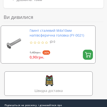
Ви дивилися
Гвинт сталевий М4х10мм
напівсферична головка (FY-0021)
0
1,40грн.
-36%
0,90грн.
Швидка доставка
Підпишіться на розсилку, і дізнавайтеся про