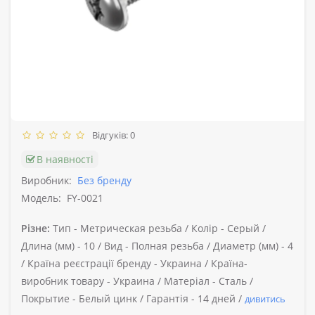
Відгуків: 0
В наявності
Виробник:
Без бренду
Модель:
FY-0021
Різне:
Тип -
Метрическая резьба /
Колір -
Серый /
Длина (мм) -
10 /
Вид -
Полная резьба /
Диаметр (мм) -
4
/
Країна реєстрації бренду -
Украина /
Країна-
виробник товару -
Украина /
Матеріал -
Сталь /
Покрытие -
Белый цинк /
Гарантія -
14 дней /
дивитись