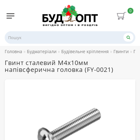
0
Головна
Будматеріали
Будівельне кріплення
Гвинти
Гв
Гвинт сталевий М4х10мм
напівсферична головка (FY-0021)