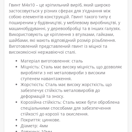
Гвинт М4х10 – це кріпильний виріб, який широко
застосовується у різних сферах для з'єднання між
собою елементів конструкцій. Гвинт такого типу є
поширеним у будівництві, у меблевому виробництві, у
машинобудуванні, у деревообробці та в інших галузях.
Використовують це кріплення з втулками, гайками,
шайбами, які мають відповідний розмір різьблення.
Виготовлений представлений гвинт із міцної та
високоякісної нержавіючої сталі.
Матеріал виготовлення: сталь
Міцність: Сталь має високу міцність, що дозволяє
виробляти з неї металовироби з високим
ступенем навантаження.
Жорсткість: Сталь має високу жорсткість, що
забезпечує стійкість металовиробів до
деформацій та зносу.
Корозійна стійкість: Сталь може бути оброблена
спеціальними способами для забезпечення
стійкості до корозії та окислення.
Покриття: цинкове.
Діаметр: 4мм
Довжина: 10мм