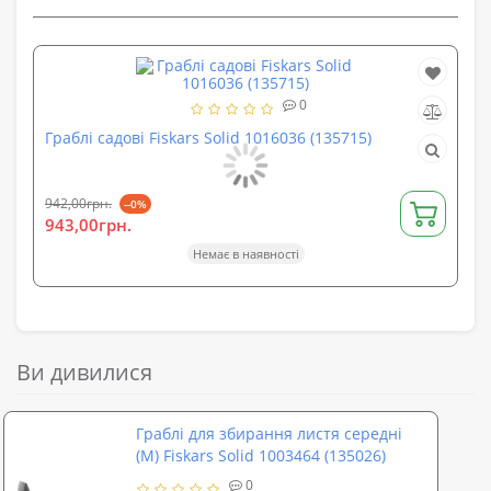
0
Граблі садові Fiskars Solid 1016036 (135715)
Гр
10
942,00грн.
--0%
931
943,00грн.
93
Немає в наявності
Ви дивилися
Граблі для збирання листя середні
(M) Fiskars Solid 1003464 (135026)
0