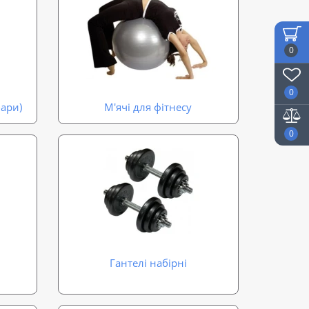
0
0
бари)
М'ячі для фітнесу
0
Гантелі набірні