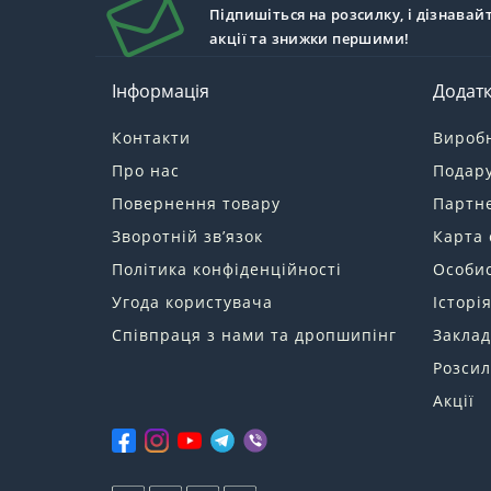
Підпишіться на розсилку, і дізнавай
акції та знижки першими!
Інформація
Додат
Контакти
Вироб
Про нас
Подару
Повернення товару
Партн
Зворотній зв’язок
Карта 
Політика конфіденційності
Особис
Угода користувача
Історі
Співпраця з нами та дропшипінг
Заклад
Розсил
Акції