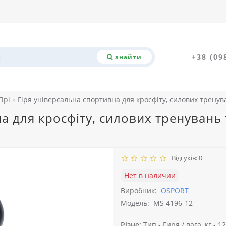
+38 (09
знайти
Гірі
Гіря універсальна спортивна для кросфіту, силових тренува
а для кросфіту, силових тренувань 
Відгуків: 0
Нет в наличии
Виробник:
OSPORT
Модель:
MS 4196-12
Різне:
Тип -
Гиря /
вага, кг -
12