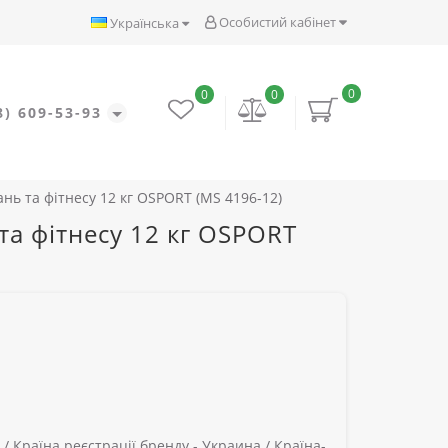
Особистий кабінет
Українська
0
0
0
8) 609-53-93
нь та фітнесу 12 кг OSPORT (MS 4196-12)
та фітнесу 12 кг OSPORT
 /
Країна реєстрації бренду -
Украина /
Країна-