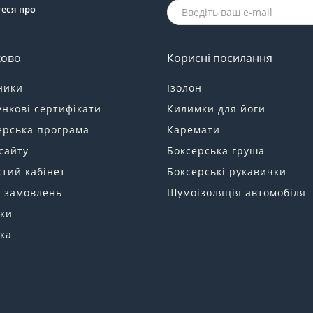
теся про
ково
Корисні посилання
ники
Ізолон
нкові сертифікати
Килимки для йоги
ерська програма
Каремати
сайту
Боксерська груша
тий кабінет
Боксерські рукавички
я замовлень
Шумоізоляція автомобіля
ки
ка