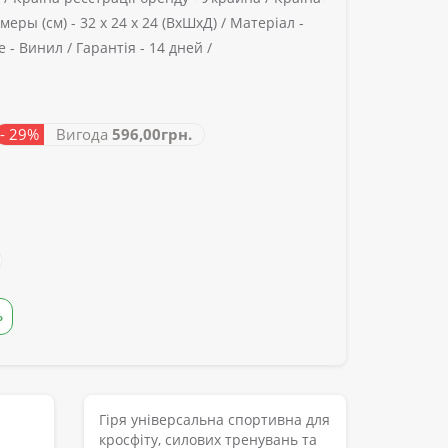
меры (см) -
32 х 24 х 24 (ВхШхД) /
Матеріал -
 -
Винил /
Гарантія -
14 дней /
- 29%
Вигода
596,00грн.
Ь
Гіря універсальна спортивна для
кросфіту, силових тренувань та