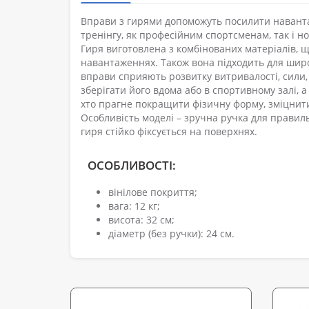
Вправи з гирями допоможуть посилити навантаж
тренінгу, як професійним спортсменам, так і н
Гиря виготовлена ​​з комбінованих матеріалів, 
навантаженнях. Також вона підходить для широк
вправи сприяють розвитку витривалості, сили, 
зберігати його вдома або в спортивному залі, а 
хто прагне покращити фізичну форму, зміцнити
Особливість моделі – зручна ручка для правил
гиря стійко фіксується на поверхнях.
ОСОБЛИВОСТІ:
вінілове покриття;
вага: 12 кг;
висота: 32 см;
діаметр (без ручки): 24 см.