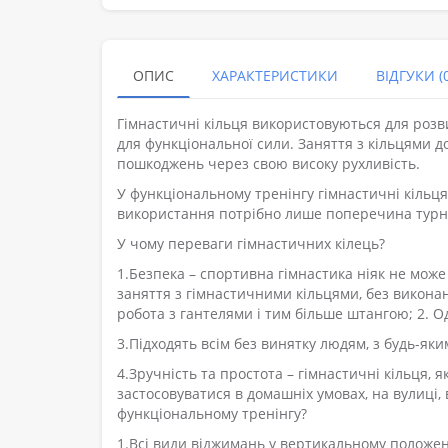
ОПИС
ХАРАКТЕРИСТИКИ
ВІДГУКИ (0
Гімнастичні кільця використовуються для розви
для функціональної сили. Заняття з кільцями д
пошкоджень через свою високу рухливість.
У функціональному тренінгу гімнастичні кільця
використання потрібно лише поперечина турні
У чому переваги гімнастичних кілець?
1.Безпека – спортивна гімнастика ніяк не може
заняття з гімнастичними кільцями, без викона
робота з гантелями і тим більше штангою; 2. О
3.Підходять всім без винятку людям, з будь-яки
4.Зручність та простота – гімнастичні кільця, 
застосовуватися в домашніх умовах, на вулиці
функціональному тренінгу?
1.Всі види віджимань у вертикальному положенн