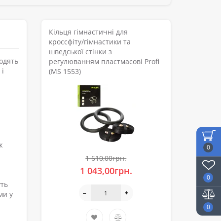
Кільця гімнастичні для
кроссфіту/гімнастики та
шведської стінки з
ходять
регулюванням пластмасові Profi
 і
(MS 1553)
ж
0
1 610,00грн.
1 043,00грн.
0
уть
ми у
0