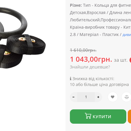
Різне:
Тип -
Кольца для фитне
Детская,Взрослая /
Длина лент
Любительский,Профессионал
Країна-виробник товару -
Кит
2.8 /
Матеріал -
Пластик /
диви
1 610,00грн.
1 043,00грн.
за шт.
Знайшли дешевше?
Знижка від кількості:
10 або більше ціна договірна
КУПИТИ