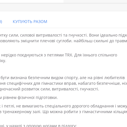
)
КУПУЮТЬ РАЗОМ
тку сили, силової витривалості та гнучкості. Вони ідеально під
озволяють зміцнити плечові суглоби. найбільш схильні до травм
 нерідко поєднуються з петлями TRX. Для їхнього спільного
ку.
 бути визнана безпечним видом спорту, але на рівні любителів
ння специфічних для гімнастики вправ, набагато безпечніше, ні
дночасний розвиток сили, витривалості, гнучкості.
м рівнем фізичної підготовки.
як і петлі, не вимагають спеціального дорогого обладнання і мож
, в тренажерному залі. Що можна робити з гімнастичними кільця
і, у нахилі з опорою ногами в підлогу;