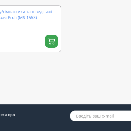
у/гімнастики та шведської
ві Profi (MS 1553)
теся про