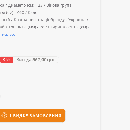
са /
Диаметр (см) -
23 /
Вікова група -
ы (см) -
460 /
Клас -
ьный /
Країна реєстрації бренду -
Украина /
ай /
Товщина (мм) -
28 /
Ширина ленты (см) -
тись все
- 35%
Вигода
567,00грн.
ШВИДКЕ ЗАМОВЛЕННЯ