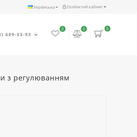
Особистий кабінет
Українська
0
0
0
8) 609-53-93
нки з регулюванням